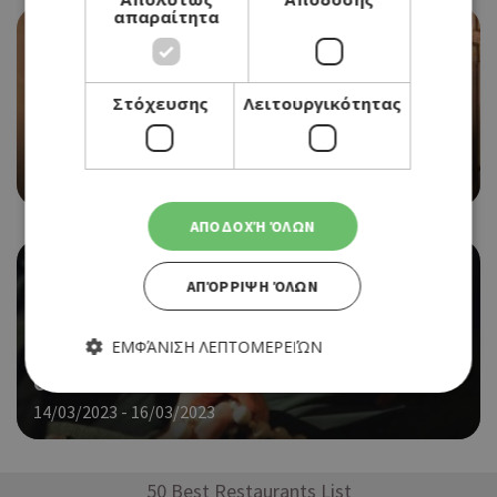
απαραίτητα
Στόχευσης
Λειτουργικότητας
THEATRE
«INDIAN SUMMER» ΣΤΟ ΘΕΑΤΡΟ VERSUS
15/03/2023 - 15/03/2023
Book Now
ΑΠΟΔΟΧΉ ΌΛΩΝ
ΑΠΌΡΡΙΨΗ ΌΛΩΝ
THEATRE
ΕΜΦΆΝΙΣΗ ΛΕΠΤΟΜΕΡΕΙΏΝ
«ΠΑΣΑΤΕΜΠΟ, Η ΖΩΗ ΜΙΑΣ ΚΟΜΠΑΡΣΑΣ» ΣΤΟ
ΘΕΑΤΡΟ ΧΩΡΑ
14/03/2023 - 16/03/2023
Απολύτως απαραίτητα
Απόδοσης
Στόχευσης
Λειτουργικότητας
50 Best Restaurants List