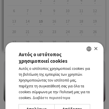
1
2
3
4
5
6
7
8
9
10
11
12
13
14
15
16
17
18
19
20
21
22
23
24
25
26
27
28
29
30
31
×
Αυτός ο ιστότοπος
χρησιμοποιεί cookies
GREEK
Αυτός ο ιστότοπος χρησιμοποιεί cookies για
ENGLISH
τη βελτίωση της εμπειρίας των χρηστών.
Χρησιμοποιώντας τον ιστότοπό μας,
THEATRE
παρέχετε τη συγκατάθεσή σας για όλα τα
«ΑΝΘΙΣΜΕΝΕΣ ΜΑΝΟΛΙΕΣ» ΣΤΟ ΣΑΤΙΡΙΚΟ
cookies σύμφωνα με την Πολιτική μας για τα
15/03/2023 - 15/03/2023
cookies.
Διαβάστε περισσότερα
Book Now
Απολύτως
Απόδοσης