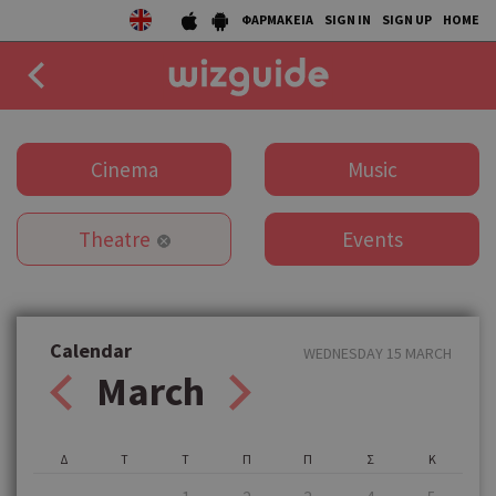
ΦΑΡΜΑΚΕΙΑ
SIGN IN
SIGN UP
HOME
EAT
Cinema
Music
DRINK
Theatre
Events
50 BEST
AGENDA
COLLECTIONS
Calendar
WEDNESDAY 15 MARCH
March
STORIES
NEWS
Δ
Τ
Τ
Π
Π
Σ
Κ