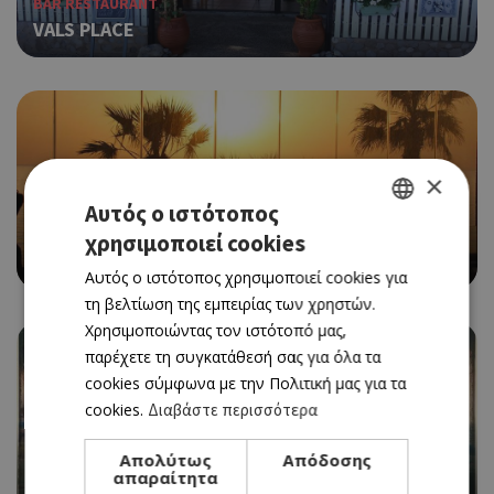
BAR RESTAURANT
VALS PLACE
×
Αυτός ο ιστότοπος
ALL DAY BAR RESTAURANT
χρησιμοποιεί cookies
GREEK
SUITE 48
Αυτός ο ιστότοπος χρησιμοποιεί cookies για
ENGLISH
τη βελτίωση της εμπειρίας των χρηστών.
Χρησιμοποιώντας τον ιστότοπό μας,
παρέχετε τη συγκατάθεσή σας για όλα τα
cookies σύμφωνα με την Πολιτική μας για τα
cookies.
Διαβάστε περισσότερα
Απολύτως
Απόδοσης
BEACH BAR
απαραίτητα
ISLAND