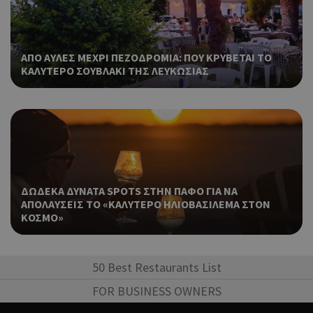
ban
pus
dow
Αυτ
__cf_bm
29 λεπτά 53
ΑΠΟ ΑΥΛΕΣ ΜΕΧΡΙ ΠΕΖΟΔΡΟΜΙΑ: ΠΟΥ ΚΡΥΒΕΤΑΙ ΤΟ
Cloudflare Inc.
δευτερόλεπτα
χρη
.onesignal.com
ΚΑΛΥΤΕΡΟ ΣΟΥΒΛΑΚΙ ΤΗΣ ΛΕΥΚΩΣΙΑΣ
για
μετ
ανθ
ρομ
είν
για
ιστ
προ
κάν
ΔΩΔΕΚΑ ΔΥΝΑΤΑ SPOTS ΣΤΗΝ ΠΑΦΟ ΓΙΑ ΝΑ
ανα
ΑΠΟΛΑΥΣΕΙΣ ΤΟ «ΚΑΛΥΤΕΡΟ ΗΛΙΟΒΑΣΙΛΕΜΑ ΣΤΟΝ
σχε
χρή
ΚΟΣΜΟ»
ιστ
Χρη
ShowSubLoginCookie
.athenarecipes.com
1 μέρα
για
50 Best Restaurants List
Cap
FOR BUSINESS OWNERS
να 
μόν