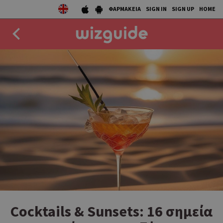
ΦΑΡΜΑΚΕΙΑ
SIGN IN
SIGN UP
HOME
EAT
DRINK
50 BEST
AGENDA
COLLECTIONS
STORIES
NEWS
Cocktails & Sunsets: 16 σημεία