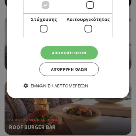
Στόχευσης
Λειτουργικότητας
ΑΠΟΔΟΧΉ ΌΛΩΝ
CAFE RESTAURANT
PORTO ANTICO
ΑΠΌΡΡΙΨΗ ΌΛΩΝ
ΕΜΦΆΝΙΣΗ ΛΕΠΤΟΜΕΡΕΙΏΝ
Απολύτως απαραίτητα
Απόδοσης
Στόχευσης
Λειτουργικότητας
BURGER AMERICAN DINNER
ROOF BURGER BAR
Τα απολύτως απαραίτητα cookies επιτρέπουν βασικές
λειτουργίες του ιστότοπου, όπως τη σύνδεση χρήστη και τη