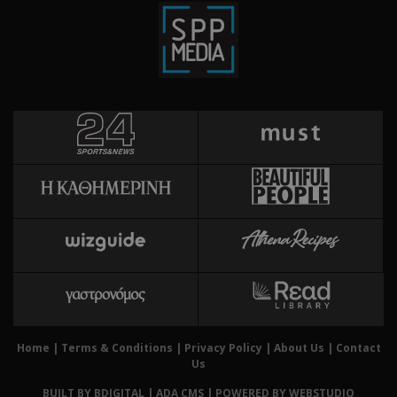
την
χρή
δια
ενέ
είν
ban
pus
dow
Χρη
ShowWizLogin
.cyprus.wiz-
1 μέρα
guide.com
για
Cap
να 
μόν
την
χρή
δια
ενέ
είν
ban
pus
dow
Home
|
Terms & Conditions
|
Privacy Policy
|
About Us
|
Contact
Χρη
Us
ShowWizLogin
cyprusen.wiz-
1 μέρα
guide.com
για
BUILT BY BDIGITAL
| ADA CMS |
POWERED BY WEBSTUDIO
Cap