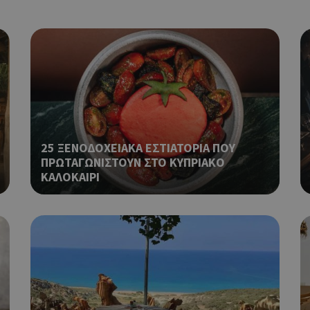
Απολύτως απαραίτητα
Απόδοσης
Στόχευσης
Λειτουργικότητας
 cookies επιτρέπουν βασικές λειτουργίες του ιστότοπου, όπως τη σύνδεση χρήστη και τη διαχείρι
α χρησιμοποιηθεί σωστά χωρίς τα απολύτως απαραίτητα cookies.
Προμηθευτής
Λήξη
Περιγραφή
Πεδίο
/
Χρησιμοποιήθηκε για σύνδεση στ
συνεδρία
Google LLC
.cyprusen.wiz-
guide.com
Cookie που δημιουργείται από ε
συνεδρία
PHP.net
25 ΞΕΝΟΔΟΧΕΙΑΚΑ ΕΣΤΙΑΤΟΡΙΑ ΠΟΥ
βασίζονται στη γλώσσα PHP. Πρόκ
cyprus.wiz-
ΠΡΩΤΑΓΩΝΙΣΤΟΥΝ ΣΤΟ ΚΥΠΡΙΑΚΟ
guide.com
αναγνωριστικό γενικού σκοπού 
ΚΑΛΟΚΑΙΡΙ
χρησιμοποιείται για τη διατήρησ
περιόδου λειτουργίας χρήστη. Συ
ένας τυχαίος αριθμός που δημιουρ
τρόπος με τον οποίο μπορεί να εί
συγκεκριμένος για τον ιστότοπο,
παράδειγμα είναι η διατήρηση της
Google Privacy Policy
σύνδεσης για έναν χρήστη μεταξύ
Χρησιμοποιήθηκε για σύνδεση στ
συνεδρία
Google LLC
.cyprus.wiz-
guide.com