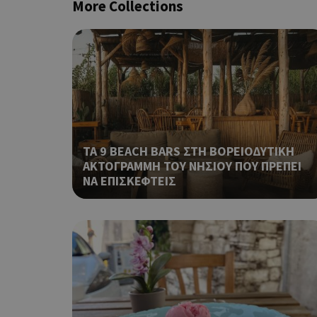
More Collections
Τα απολύτως απαραίτητα
ιστότοπος δεν μπορεί ν
Ονοματεπώνυμο
G_ENABLED_IDPS
PHPSESSID
ΤΑ 9 BEACH BARS ΣΤΗ ΒΟΡΕΙΟΔΥΤΙΚΗ
ΑΚΤΟΓΡΑΜΜΗ ΤΟΥ ΝΗΣΙΟΥ ΠΟΥ ΠΡΕΠΕΙ
ΝΑ ΕΠΙΣΚΕΦΤΕΙΣ
G_ENABLED_IDPS