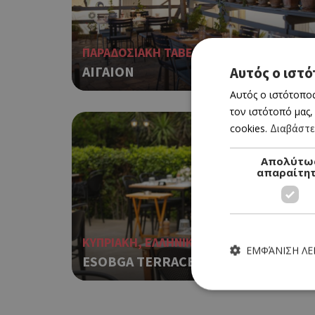
ΠΑΡΑΔΟΣΙΑΚΗ ΤΑΒΕΡΝΑ
Αυτός ο ιστό
ΑΙΓΑΙΟΝ
Αυτός ο ιστότοπος
τον ιστότοπό μας,
BookOnlin
cookies.
Διαβάστε
Απολύτω
απαραίτη
ΚΥΠΡΙΑΚΗ, ΕΛΛΗΝΙΚΗ
ΕΜΦΆΝΙΣΗ Λ
ESOBGA TERRACE