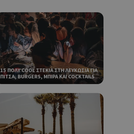
ση λογαριασμού. Ο
ο Google
φαρμογές που
ειται για ένα
15 ΠΟΛΥ COOL ΣΤΕΚΙΑ ΣΤΗ ΛΕΥΚΩΣΙΑ ΓΙΑ
που
ΠΙΤΣΑ, BURGERS, ΜΠΙΡΑ ΚΑΙ COCKTAILS
η μεταβλητών
νήθως είναι
γείται, ο
ναι
 αλλά ένα καλό
 κατάστασης
 σελίδων.
ο Google