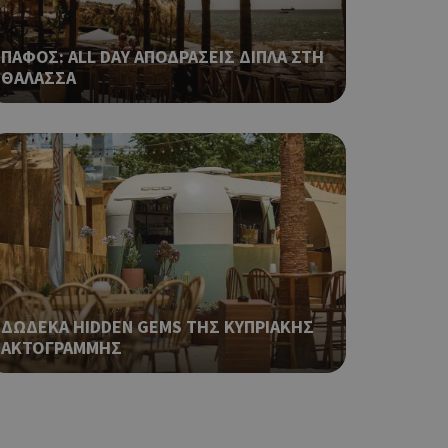
ping δηλαδή να
ρα στον χρήστη
 όπως είναι το
ΠΑΦΟΣ: ALL DAY ΑΠΟΔΡΑΣΕΙΣ ΔΙΠΛΑ ΣΤΗ
αι push down
ΘΑΛΑΣΣΑ
ping δηλαδή να
ρα στον χρήστη
 όπως είναι το
αι push down
σει την
η.
φαρμογές που
ειται για ένα
που
ΔΩΔΕΚΑ HIDDEN GEMS ΤΗΣ ΚΥΠΡΙΑΚΗΣ
η μεταβλητών
νήθως είναι
ΑΚΤΟΓΡΑΜΜΗΣ
γείται, ο
ναι
 αλλά ένα καλό
 κατάστασης
 σελίδων.