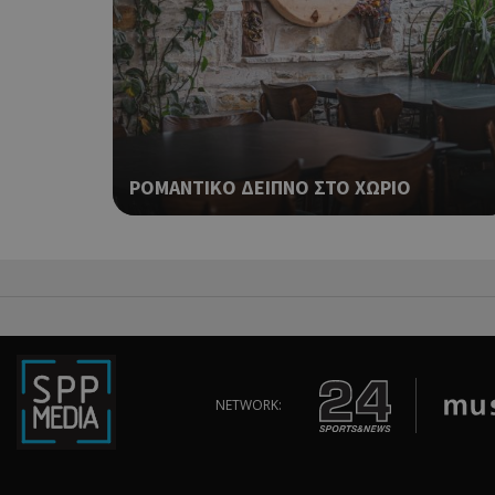
takeOverCookie
__cf_bm
ΡΟΜΑΝΤΙΚΟ ΔΕΙΠΝΟ ΣΤΟ ΧΩΡΙΟ
ShowSubLoginCoo
ShowWizLogin
NETWORK:
ShowWizLogin