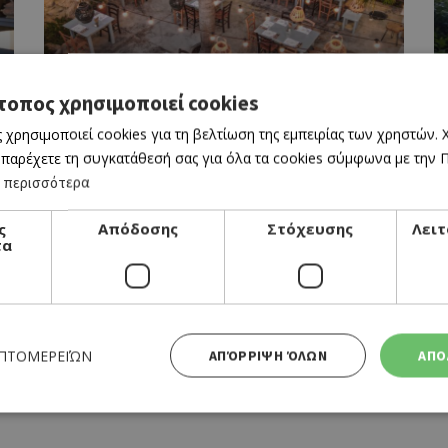
ΤΑΒΕΡΝΑ
τοπος χρησιμοποιεί cookies
Τ' ΑΝΕΙΠΩΤΑ
 χρησιμοποιεί cookies για τη βελτίωση της εμπειρίας των χρηστών.
 παρέχετε τη συγκατάθεσή σας για όλα τα cookies σύμφωνα με την Πο
e
 περισσότερα
ς
Απόδοσης
Στόχευσης
Λειτ
τα
ΚΥΠΡΙΑΚΗ ΤΑΒΕΡΝΑ
ΕΠΤΟΜΕΡΕΙΏΝ
ΑΠΌΡΡΙΨΗ ΌΛΩΝ
ΑΠΟ
ΟΔΟΦΡΑΓΜΑ