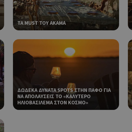
Χρησιμοποιείται για σκοπούς Cap
cyprus.wiz-
1 μέρα
guide.com
εμφανίζει μόνο μια φορά την ημέ
διάφορες διαφημιστικές ενέργειες
take over banner και τα push up κ
ΤΑ MUST ΤΟΥ ΑΚΑΜΑ
banners.
Χρησιμοποιείται για σκοπούς Cap
opup
cyprus.wiz-
10 χρόνια
guide.com
εμφανίζει μόνο μια φορά την ημέ
διάφορες διαφημιστικές ενέργειες
take over banner και τα push up κ
banners.
Χρησιμοποιείται για να προσδιορί
cyprusen.wiz-
1 εβδομάδα 3
guide.com
μέρες
επιλεγμένη γλώσσα του επισκέπτ
Cookie που δημιουργείται από ε
συνεδρία
PHP.net
βασίζονται στη γλώσσα PHP. Πρόκ
cyprusen.wiz-
ΔΩΔΕΚΑ ΔΥΝΑΤΑ SPOTS ΣΤΗΝ ΠΑΦΟ ΓΙΑ
guide.com
αναγνωριστικό γενικού σκοπού 
ΝΑ ΑΠΟΛΑΥΣΕΙΣ ΤΟ «ΚΑΛΥΤΕΡΟ
χρησιμοποιείται για τη διατήρησ
περιόδου λειτουργίας χρήστη. Συ
ΗΛΙΟΒΑΣΙΛΕΜΑ ΣΤΟΝ ΚΟΣΜΟ»
ένας τυχαίος αριθμός που δημιουρ
τρόπος με τον οποίο μπορεί να εί
συγκεκριμένος για τον ιστότοπο,
παράδειγμα είναι η διατήρηση της
σύνδεσης για έναν χρήστη μεταξύ