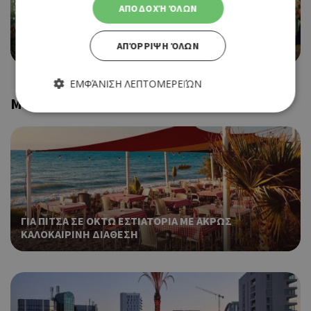
ΑΠΟΔΟΧΉ ΌΛΩΝ
COCKTAIL BAR
SEVEN MONKEYS
ΑΠΌΡΡΙΨΗ ΌΛΩΝ
ΕΜΦΆΝΙΣΗ ΛΕΠΤΟΜΕΡΕΙΏΝ
More Collections
Απολύτως απαραίτητα
Απόδοσης
Στόχευσης
Λειτουργικότητας
Τα απολύτως απαραίτητα cookies επιτρέπουν βασικές
λειτουργίες του ιστότοπου, όπως τη σύνδεση χρήστη και τη
διαχείριση λογαριασμού. Ο ιστότοπος δεν μπορεί να
ΓΙΑ ΠΙΤΣΑ ΣΕ ΟΚΤΩ ΕΣΤΙΑΤΟΡΙΑ ΜΕ ΑΚΡΩΣ
χρησιμοποιηθεί σωστά χωρίς τα απολύτως απαραίτητα
cookies.
ΚΑΛΟΚΑΙΡΙΝΗ ΔΙΑΘΕΣΗ
Προμηθευτής
Ονοματεπώνυμο
Λήξη
Περ
Πεδίο
/
Χρη
G_ENABLED_IDPS
συνεδρία
Google LLC
για
.cyprusen.wiz-
guide.com