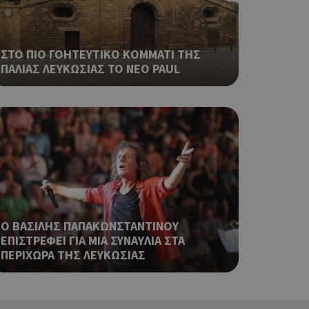
ρα στον χρήστη
 όπως είναι το
αι push down
ΣΤΟ ΠΙΟ ΓΟΗΤΕΥΤΙΚΟ ΚΟΜΜΑΤΙ ΤΗΣ
σει την
ΠΑΛΙΑΣ ΛΕΥΚΩΣΙΑΣ ΤΟ ΝΕΟ PAUL
η.
φαρμογές που
ειται για ένα
που
η μεταβλητών
νήθως είναι
γείται, ο
ναι
 αλλά ένα καλό
 κατάστασης
 σελίδων.
Ο ΒΑΣΙΛΗΣ ΠΑΠΑΚΩΝΣΤΑΝΤΙΝΟΥ
ping δηλαδή να
ΕΠΙΣΤΡΕΦΕΙ ΓΙΑ ΜΙΑ ΣΥΝΑΥΛΙΑ ΣΤΑ
ρα στον χρήστη
ΠΕΡΙΧΩΡΑ ΤΗΣ ΛΕΥΚΩΣΙΑΣ
 όπως είναι το
αι push down