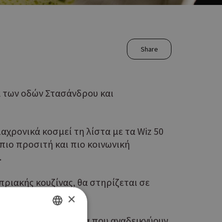
Share
α των οδών Στασάνδρου και
αχρονικά κοσμεί τη λίστα με τα Wiz 50
 πιο προσιτή και πιο κοινωνική
.
πριακής κουζίνας, θα στηρίζεται σε
×
signature κυρίως πιάτα που αναδεικνύουν