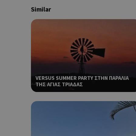
G_ENABLED_IDPS
Similar
PHPSESSID
VERSUS SUMMER PARTY ΣΤΗΝ ΠΑΡΑΛΙΑ
G_ENABLED_IDPS
ΤΗΣ ΑΓΙΑΣ ΤΡΙΑΔΑΣ
takeOverCookie
ShowNewVisitorP