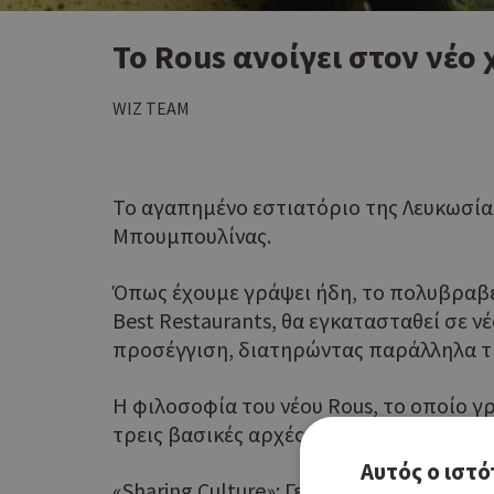
Το Rous ανοίγει στον νέο
WIZ TEAM
Το αγαπημένο εστιατόριο της Λευκωσίας
Μπουμπουλίνας.
Όπως έχουμε γράψει ήδη, το πολυβραβευμ
Best Restaurants, θα εγκατασταθεί σε ν
προσέγγιση, διατηρώντας παράλληλα τη
Η φιλοσοφία του νέου Rous, το οποίο γρ
τρεις βασικές αρχές:
Αυτός ο ιστό
«Sharing Culture»: Γεύσεις που ζουν για