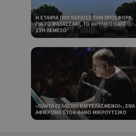
Η ΕΤΑΙΡΙΑ ΠΟΥ ΚΕΡΔΙΣΕ ΤΗΝ ΠΡΟΣΦΟΡΑ
ΓΙΑ ΤΟ ΘΑΛΑΣΣΑΚΙ, ΤΟ ΘΡΥΛΙΚΟ CAFÉ
ΣΤΗ ΛΕΜΕΣΟ
LangCookie
PHPSESSID
takeOverCookie
«ΠΑΝΤΑ ΓΕΛΑΣΤΟΙ ΚΑΙ ΓΕΛΑΣΜΕΝΟΙ», ΕΝΑ
ΑΦΙΕΡΩΜΑ ΣΤΟΝ ΘΑΝΟ ΜΙΚΡΟΥΤΣΙΚΟ
__cf_bm