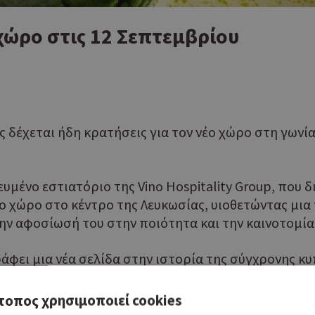
 χώρο στις 12 Σεπτεμβρίου
 δέχεται ήδη κρατήσεις για τον νέο χώρο στη γωνί
ένο εστιατόριο της Vino Hospitality Group, που δι
έο χώρο στο κέντρο της Λευκωσίας, υιοθετώντας μια
ν αφοσίωσή του στην ποιότητα και την καινοτομία
άφει μια νέα σελίδα στην ιστορία της σύγχρονης κυ
τοπος χρησιμοποιεί cookies
 να τις μοιράζεσαι – από δημιουργικά ορεκτικά έως 