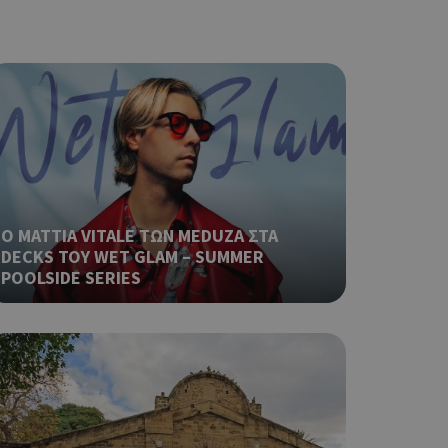
ο Google
φαρμογές που
ειται για ένα
που
η μεταβλητών
νήθως είναι
γείται, ο
ναι
 αλλά ένα καλό
 κατάστασης
Ο MATTIA VITALE ΤΩΝ MEDUZA ΣΤΑ
 σελίδων.
DECKS ΤΟΥ WET GLAM – SUMMER
ο Google
POOLSIDE SERIES
ping δηλαδή να
ρα στον χρήστη
 όπως είναι το
αι push down
ping δηλαδή να