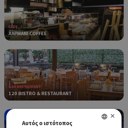
CAFE
ΧΑΡΜΑΝΙ COFFEE
BAR RESTAURANT
120 BISTRO & RESTAURANT
×
Αυτός ο ιστότοπος