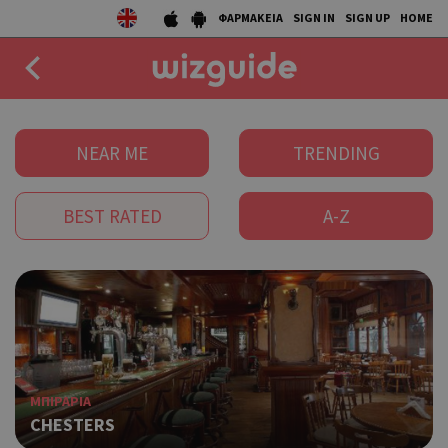
ΦΑΡΜΑΚΕΙΑ
SIGN IN
SIGN UP
HOME
EAT
NEAR ME
TRENDING
DRINK
BEST RATED
A-Z
50 BEST
AGENDA
COLLECTIONS
STORIES
ΜΠΙΡΑΡΙΑ
NEWS
CHESTERS