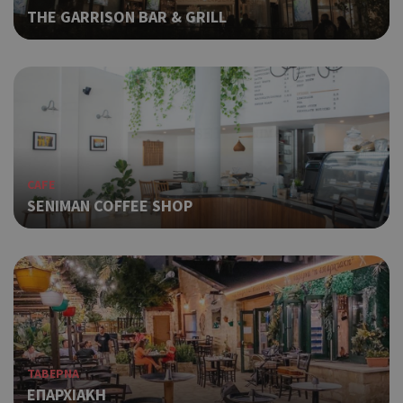
στη
THE GARRISON BAR & GRILL
Πρό
ανα
γεν
πο
χρη
για
μετ
περ
λει
χρή
CAFE
είν
τυχ
SENIMAN COFFEE SHOP
πο
δημ
τρό
οπο
είν
συγ
για
ιστ
ένα
παρ
ΤΑΒΕΡΝΑ
η δ
ΕΠΑΡΧΙΑΚΗ
κατ