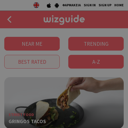
ΦΑΡΜΑΚΕΙΑ
SIGN IN
SIGN UP
HOME
EAT
NEAR ME
TRENDING
DRINK
BEST RATED
A-Z
50 BEST
AGENDA
COLLECTIONS
STORIES
STREET FOOD
NEWS
GRINGOS TACOS