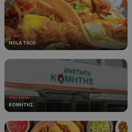
STREET FOOD
ΗOLA ΤACO
ΨΗΣΤΑΡΙΑ
ΚΟΜΗΤΗΣ