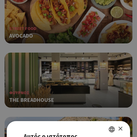
STREET FOOD
AVOCADO
ΦΟΥΡΝΟΣ
THE BREADHOUSE
×
Αυτός ο ιστότοπος