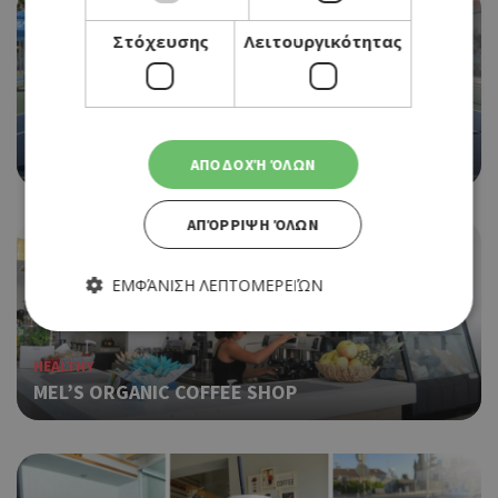
Στόχευσης
Λειτουργικότητας
ΑLL DAY
MASTERS TENNIS ACADEMY
ΑΠΟΔΟΧΉ ΌΛΩΝ
ΑΠΌΡΡΙΨΗ ΌΛΩΝ
ΕΜΦΆΝΙΣΗ ΛΕΠΤΟΜΕΡΕΙΏΝ
HEALTHY
Απολύτως απαραίτητα
Απόδοσης
MEL’S ORGANIC COFFEE SHOP
Στόχευσης
Λειτουργικότητας
Τα απολύτως απαραίτητα cookies επιτρέπουν βασικές
λειτουργίες του ιστότοπου, όπως τη σύνδεση χρήστη και τη
διαχείριση λογαριασμού. Ο ιστότοπος δεν μπορεί να