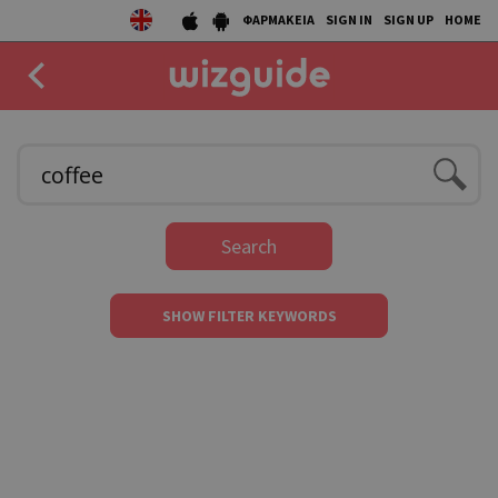
ΦΑΡΜΑΚΕΙΑ
SIGN IN
SIGN UP
HOME
EAT
DRINK
50 BEST
Search
AGENDA
SHOW FILTER KEYWORDS
COLLECTIONS
STORIES
NEWS