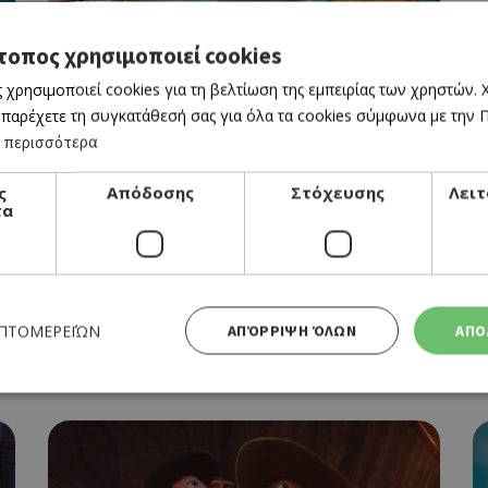
CINEMA
ARGOANAUTS
τοπος χρησιμοποιεί cookies
02/03/2023 - 08/03/2023
 χρησιμοποιεί cookies για τη βελτίωση της εμπειρίας των χρηστών.
 παρέχετε τη συγκατάθεσή σας για όλα τα cookies σύμφωνα με την Πο
 περισσότερα
ς
Απόδοσης
Στόχευσης
Λειτ
τα
CINEMA
BED REST
ΕΠΤΟΜΕΡΕΙΏΝ
ΑΠΌΡΡΙΨΗ ΌΛΩΝ
ΑΠΟ
02/03/2023 - 08/03/2023
Απολύτως απαραίτητα
Απόδοσης
Στόχευσης
Λειτουργικότητας
 cookies επιτρέπουν βασικές λειτουργίες του ιστότοπου, όπως τη σύνδεση χρήστη και τη διαχείρι