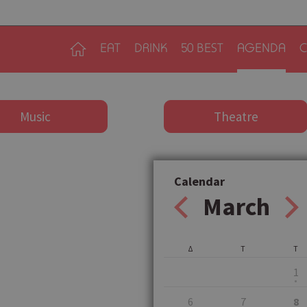
EAT
DRINK
50 BEST
AGENDA
C
Music
Theatre
Calendar
March
Δ
Τ
Τ
1
6
7
8