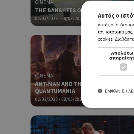
CINEMA
THE BANSHEES OF INISHERIN
Αυτός ο ιστό
02/03/2023 - 08/03/2023
Αυτός ο ιστότοπος
τον ιστότοπό μας,
cookies.
Διαβάστε
Απολύτω
απαραίτη
CINEMA
ANT-MAN AND THE WASP:
QUANTUMANIA
ΕΜΦΆΝΙΣΗ Λ
02/03/2023 - 08/03/2023
Τα απολύτως απαραίτητα