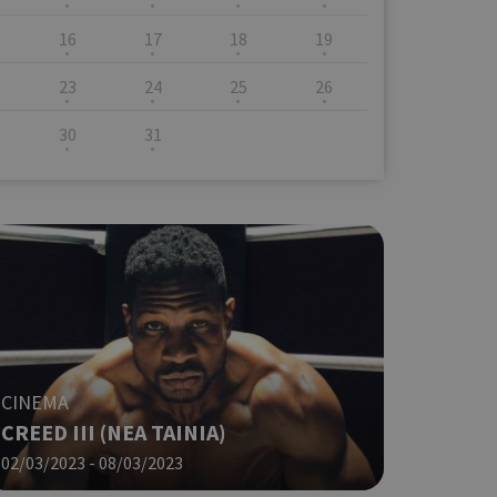
16
17
18
19
23
24
25
26
30
31
CINEMA
CREED III (ΝΕΑ ΤΑΙΝΙΑ)
02/03/2023 - 08/03/2023