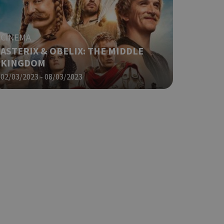
CINEMA
ο Google
ASTERIX & OBELIX: THE MIDDLE
KINGDOM
φαρμογές που
02/03/2023 - 08/03/2023
ειται για ένα
που
η μεταβλητών
νήθως είναι
γείται, ο
ναι
 αλλά ένα καλό
 κατάστασης
 σελίδων.
ο Google
ping δηλαδή να
ρα στον χρήστη
 όπως είναι το