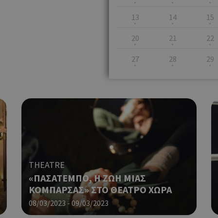
13
14
15
20
21
22
27
28
29
THEATRE
«ΠΑΣΑΤΕΜΠΟ, Η ΖΩΗ ΜΙΑΣ
ΚΟΜΠΑΡΣΑΣ» ΣΤΟ ΘΕΑΤΡΟ ΧΩΡΑ
08/03/2023 - 09/03/2023