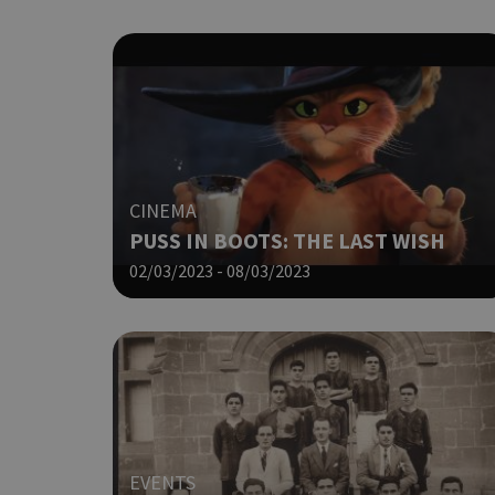
ShowNewVisitorP
LangCookie
CINEMA
PUSS IN BOOTS: THE LAST WISH
PHPSESSID
02/03/2023 - 08/03/2023
takeOverCookie
EVENTS