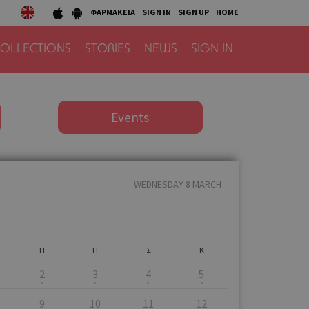
ΦΑΡΜΑΚΕΙΑ
SIGN IN
SIGN UP
HOME
OLLECTIONS
STORIES
NEWS
SIGN IN
Events
WEDNESDAY 8 MARCH
Π
Π
Σ
Κ
2
3
4
5
9
10
11
12