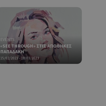
αι push down
ping δηλαδή να
ρα στον χρήστη
 όπως είναι το
αι push down
EVENTS
σει την
η.
«SEE THROUGH» ΣΤΙΣ ΑΠΟΘΗΚΕΣ
ΠΑΠΑΔΑΚΗ
φαρμογές που
ειται για ένα
15/02/2023 - 18/03/2023
που
η μεταβλητών
νήθως είναι
γείται, ο
ναι
 αλλά ένα καλό
 κατάστασης
 σελίδων.
ping δηλαδή να
ρα στον χρήστη