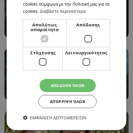
cookies σύμφωνα με την Πολιτική μας για τα
cookies.
Διαβάστε περισσότερα
CINEMA
THOSE WHO WISH ME DEAD
Απολύτως
Απόδοσης
απαραίτητα
01/07/2021 - 07/07/2021
Στόχευσης
Λειτουργικότητας
CINEMA
RAYA AND THE LAST DRAGON
ΑΠΟΔΟΧΉ ΌΛΩΝ
01/07/2021 - 07/07/2021
ΑΠΌΡΡΙΨΗ ΌΛΩΝ
ΕΜΦΆΝΙΣΗ ΛΕΠΤΟΜΕΡΕΙΏΝ