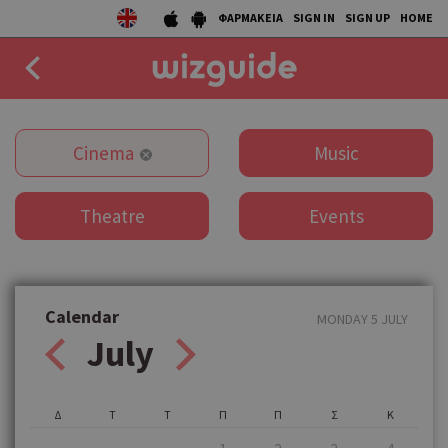
ΦΑΡΜΑΚΕΙΑ
SIGN IN
SIGN UP
HOME
EAT
Cinema
Music
DRINK
Theatre
Events
50 BEST
AGENDA
COLLECTIONS
Calendar
MONDAY 5 JULY
July
STORIES
NEWS
Δ
Τ
Τ
Π
Π
Σ
Κ