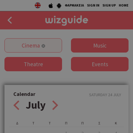
ΦΑΡΜΑΚΕΙΑ
SIGN IN
SIGN UP
HOME
EAT
Cinema
Music
DRINK
Theatre
Events
50 BEST
AGENDA
COLLECTIONS
Calendar
SATURDAY 24 JULY
July
STORIES
NEWS
Δ
Τ
Τ
Π
Π
Σ
Κ