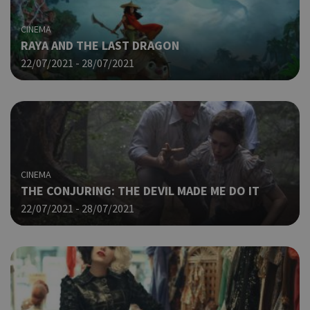
Google Privacy Policy
τυχ
πο
CINEMA
δημ
RAYA AND THE LAST DRAGON
τρό
οπο
22/07/2021 - 28/07/2021
είν
συγ
για
ιστ
ένα
παρ
η δ
κατ
σύν
CINEMA
ένα
THE CONJURING: THE DEVIL MADE ME DO IT
μετ
22/07/2021 - 28/07/2021
Χρη
G_ENABLED_IDPS
συνεδρία
Google LLC
για
.cyprus.wiz-
guide.com
Goo
Χρη
takeOverCookie
cyprus.wiz-
1 μέρα
guide.com
για
Cap
να 