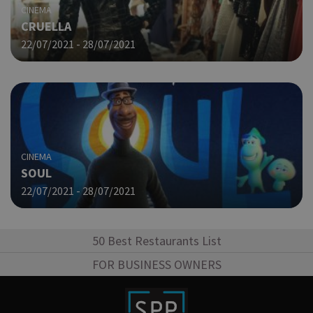
μόν
CINEMA
την
CRUELLA
χρή
22/07/2021 - 28/07/2021
δια
ενέ
είν
ban
pus
dow
Χρη
ShowNewVisitorPopup
cyprus.wiz-
10 χρόνια
guide.com
για
CINEMA
Cap
να 
SOUL
μόν
22/07/2021 - 28/07/2021
την
χρή
δια
ενέ
50 Best Restaurants List
είν
ban
FOR BUSINESS OWNERS
pus
dow
Χρη
LangCookie
cyprusen.wiz-
1 εβδομάδα 3