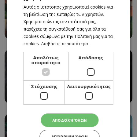
Αυτός ο ιστότοπος χρησιμοποιεί cookies για
ENGLISH
τη βελτίωση της εμπειρίας των χρηστών.
CINEMA
Χρησιμοποιώντας τον ιστότοπό μας,
CAPTAIN SABERTOOTH AND THE MAGIC DIAMOND
παρέχετε τη συγκατάθεσή σας για όλα τα
01/07/2021 - 07/07/2021
cookies σύμφωνα με την Πολιτική μας για τα
cookies.
Διαβάστε περισσότερα
Απολύτως
Απόδοσης
απαραίτητα
CINEMA
Στόχευσης
Λειτουργικότητας
THOSE WHO WISH ME DEAD
01/07/2021 - 07/07/2021
ΑΠΟΔΟΧΉ ΌΛΩΝ
ΑΠΌΡΡΙΨΗ ΌΛΩΝ