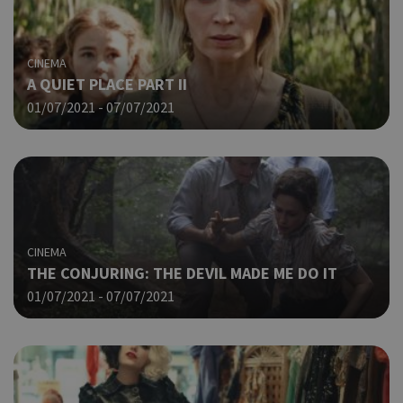
από
που
στη
Πρό
CINEMA
ανα
A QUIET PLACE PART II
γεν
πο
01/07/2021 - 07/07/2021
χρη
για
μετ
περ
λει
χρή
είν
Google Privacy Policy
τυχ
πο
CINEMA
δημ
THE CONJURING: THE DEVIL MADE ME DO IT
τρό
οπο
01/07/2021 - 07/07/2021
είν
συγ
για
ιστ
ένα
παρ