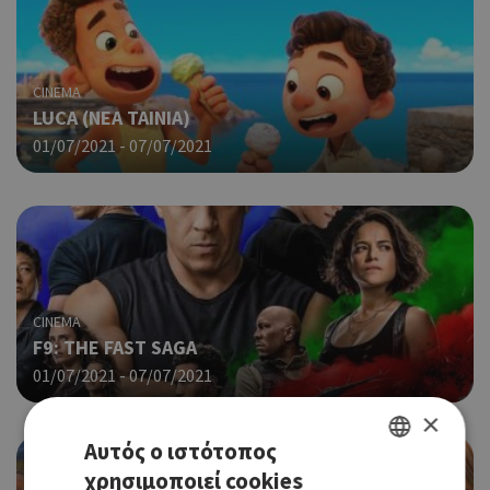
CINEMA
LUCA (NΕΑ ΤΑΙΝΙΑ)
01/07/2021 - 07/07/2021
CINEMA
F9: THE FAST SAGA
01/07/2021 - 07/07/2021
×
Αυτός ο ιστότοπος
χρησιμοποιεί cookies
GREEK