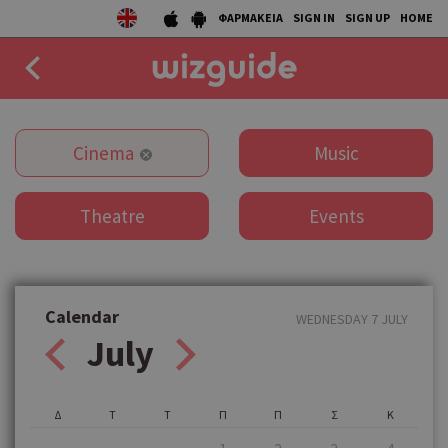
ΦΑΡΜΑΚΕΙΑ
SIGN IN
SIGN UP
HOME
EAT
Cinema
Music
DRINK
Theatre
Events
50 BEST
AGENDA
COLLECTIONS
Calendar
WEDNESDAY 7 JULY
July
STORIES
NEWS
Δ
Τ
Τ
Π
Π
Σ
Κ