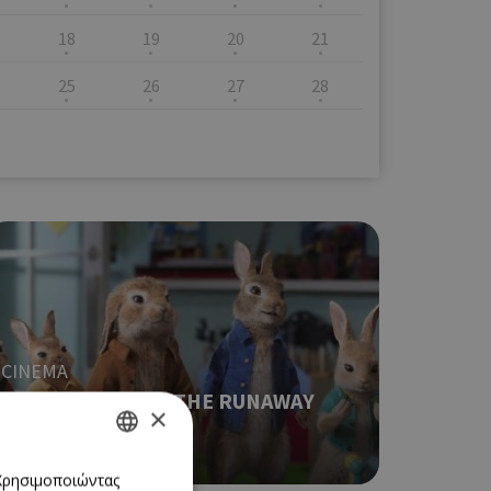
18
19
20
21
25
26
27
28
CINEMA
PETER RABBIT 2: THE RUNAWAY
×
(NΕΑ ΤΑΙΝΙΑ)
04/11/2021 - 10/11/2021
GREEK
 Χρησιμοποιώντας