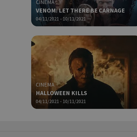
CINEMA
VENOM: LET THERE BE CARNAGE
PHPSESSID
04/11/2021 - 10/11/2021
G_ENABLED_IDPS
CINEMA
HALLOWEEN KILLS
takeOverCookie
04/11/2021 - 10/11/2021
ShowNewVisitorP