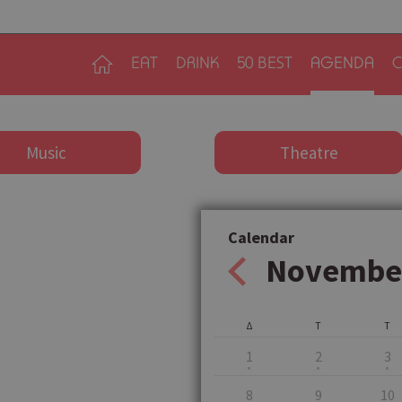
EAT
DRINK
50 BEST
AGENDA
C
Music
Theatre
Calendar
Novembe
Δ
Τ
Τ
1
2
3
8
9
10