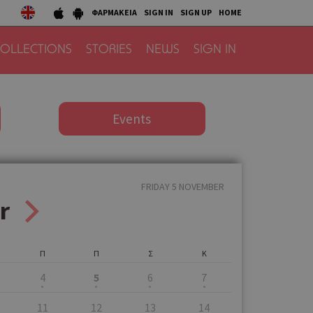
ΦΑΡΜΑΚΕΙΑ
SIGN IN
SIGN UP
HOME
OLLECTIONS
STORIES
NEWS
SIGN IN
Events
FRIDAY 5 NOVEMBER
r
Π
Π
Σ
Κ
4
5
6
7
11
12
13
14