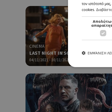
τον ιστότοπό μας,
cookies.
Διαβάστε
Απολύτω
απαραίτη
CINEMA
LAST NIGHT IN SOHO (ΝΕΑ ΤΑΙΝΙΑ)
ΕΜΦΆΝΙΣΗ Λ
04/11/2021 - 10/11/2021
Τα απολύτως απαραίτητα
ιστότοπος δεν μπορεί ν
Ονοματεπώνυμο
G_ENABLED_IDPS