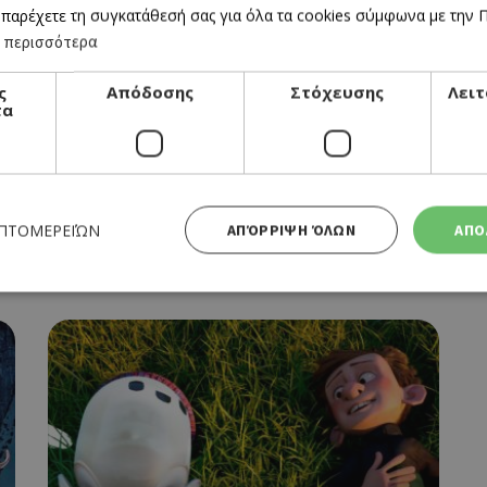
 παρέχετε τη συγκατάθεσή σας για όλα τα cookies σύμφωνα με την Πο
 περισσότερα
ς
Απόδοσης
Στόχευσης
Λειτ
τα
CINEMA
THE ADDAMS FAMILY 2
ΕΠΤΟΜΕΡΕΙΏΝ
ΑΠΌΡΡΙΨΗ ΌΛΩΝ
ΑΠΟ
04/11/2021 - 10/11/2021
Απολύτως απαραίτητα
Απόδοσης
Στόχευσης
Λειτουργικότητας
 cookies επιτρέπουν βασικές λειτουργίες του ιστότοπου, όπως τη σύνδεση χρήστη και τη διαχείρι
α χρησιμοποιηθεί σωστά χωρίς τα απολύτως απαραίτητα cookies.
Προμηθευτής
Λήξη
Περιγραφή
Πεδίο
/
Χρησιμοποιήθηκε για σύνδεση στ
συνεδρία
Google LLC