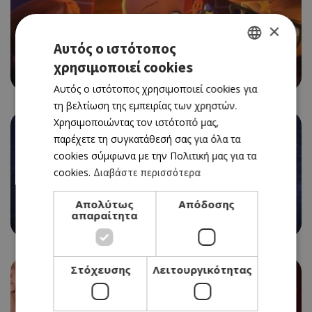
×
CINEMA
Αυτός ο ιστότοπος
THE BOSS BABY: FAMILY BUSINESS
χρησιμοποιεί cookies
GREEK
25/11/2021 - 01/12/2021
Αυτός ο ιστότοπος χρησιμοποιεί cookies για
ENGLISH
τη βελτίωση της εμπειρίας των χρηστών.
Χρησιμοποιώντας τον ιστότοπό μας,
παρέχετε τη συγκατάθεσή σας για όλα τα
cookies σύμφωνα με την Πολιτική μας για τα
cookies.
Διαβάστε περισσότερα
CINEMA
ETERNALS
Απολύτως
Απόδοσης
απαραίτητα
25/11/2021 - 01/12/2021
Στόχευσης
Λειτουργικότητας