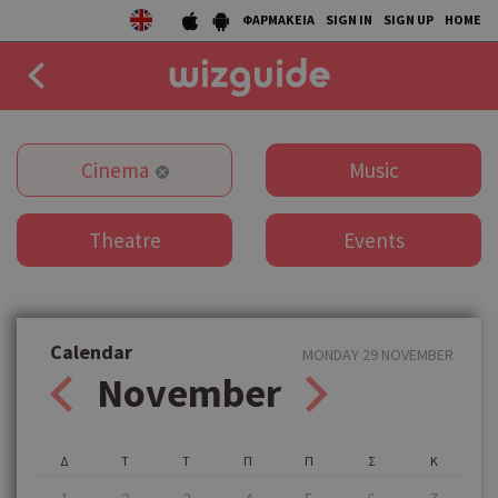
ΦΑΡΜΑΚΕΙΑ
SIGN IN
SIGN UP
HOME
EAT
Cinema
Music
DRINK
Theatre
Events
50 BEST
AGENDA
COLLECTIONS
Calendar
MONDAY 29 NOVEMBER
November
STORIES
NEWS
Δ
Τ
Τ
Π
Π
Σ
Κ