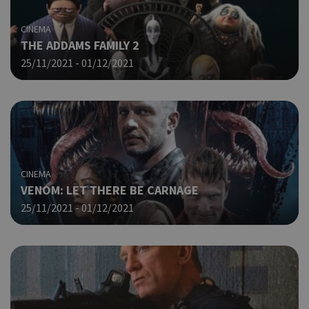
είν
συγ
για
CINEMA
ιστ
THE ADDAMS FAMILY 2
ένα
25/11/2021 - 01/12/2021
παρ
η δ
κατ
σύν
ένα
μετ
Χρη
G_ENABLED_IDPS
συνεδρία
Google LLC
για
.cyprus.wiz-
guide.com
Goo
CINEMA
VENOM: LET THERE BE CARNAGE
Χρη
takeOverCookie
cyprus.wiz-
1 μέρα
guide.com
25/11/2021 - 01/12/2021
για
Cap
να 
μόν
την
χρή
δια
ενέ
είν