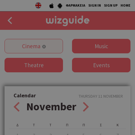
ΦΑΡΜΑΚΕΙΑ
SIGN IN
SIGN UP
HOME
EAT
Cinema
Music
DRINK
Theatre
Events
50 BEST
AGENDA
COLLECTIONS
Calendar
THURSDAY 11 NOVEMBER
November
STORIES
NEWS
Δ
Τ
Τ
Π
Π
Σ
Κ