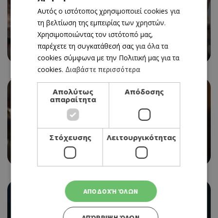
Αυτός ο ιστότοπος χρησιμοποιεί cookies για
ENGLISH
τη βελτίωση της εμπειρίας των χρηστών.
CINEMA
Χρησιμοποιώντας τον ιστότοπό μας,
PETER RABBIT 2: THE RUNAWAY
παρέχετε τη συγκατάθεσή σας για όλα τα
11/11/2021 - 17/11/2021
cookies σύμφωνα με την Πολιτική μας για τα
cookies.
Διαβάστε περισσότερα
Απολύτως
Απόδοσης
απαραίτητα
CINEMA
Στόχευσης
Λειτουργικότητας
LAST NIGHT IN SOHO
11/11/2021 - 17/11/2021
ΑΠΟΔΟΧΉ ΌΛΩΝ
ΑΠΌΡΡΙΨΗ ΌΛΩΝ