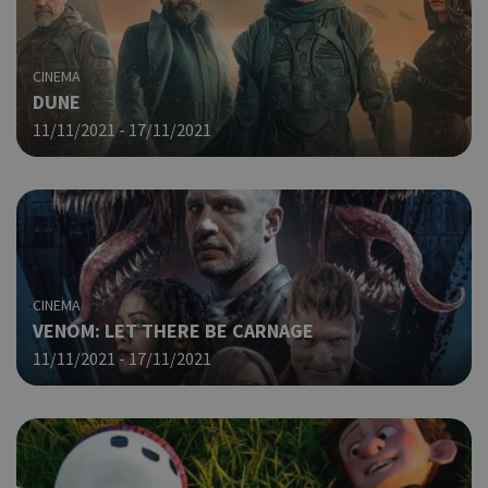
από
που
στη
Πρό
CINEMA
ανα
DUNE
γεν
πο
11/11/2021 - 17/11/2021
χρη
για
μετ
περ
λει
χρή
είν
Google Privacy Policy
τυχ
πο
CINEMA
δημ
VENOM: LET THERE BE CARNAGE
τρό
οπο
11/11/2021 - 17/11/2021
είν
συγ
για
ιστ
ένα
παρ