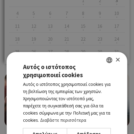
1
2
3
4
5
6
7
8
9
10
11
12
13
14
15
16
17
18
19
20
21
22
23
24
25
26
27
28
29
30
31
×
Αυτός ο ιστότοπος
χρησιμοποιεί cookies
GREEK
Αυτός ο ιστότοπος χρησιμοποιεί cookies για
ENGLISH
τη βελτίωση της εμπειρίας των χρηστών.
Χρησιμοποιώντας τον ιστότοπό μας,
EVENTS
THE MIND, BODY & SPIRIT WELLBEING FESTIVAL
παρέχετε τη συγκατάθεσή σας για όλα τα
2023 ΣΤΟ ST RAPHAEL RESORT
cookies σύμφωνα με την Πολιτική μας για τα
02/12/2023 - 03/12/2023
cookies.
Διαβάστε περισσότερα
Book Now
Απολύτως
Απόδοσης