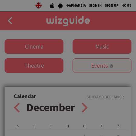
ΦΑΡΜΑΚΕΙΑ
SIGN IN
SIGN UP
HOME
EAT
Cinema
Music
DRINK
Theatre
Events
50 BEST
AGENDA
COLLECTIONS
Calendar
SUNDAY 3 DECEMBER
December
STORIES
NEWS
Δ
Τ
Τ
Π
Π
Σ
Κ