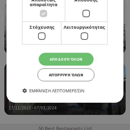
απαραίτητα
EVENTS
Στόχευσης
Λειτουργικότητας
«ΑΠΟ ΤΗ ΜΙΚΡΑ ΑΣΙΑ ΣΤΗΝ ΚΥΠΡΟ» ΣΤΗΝ
ΛΕΒΕΝΤΕΙΟ ΠΙΝΑΚΟΘΗΚΗ
18/11/2023 - 03/03/2024
ΑΠΟΔΟΧΉ ΌΛΩΝ
ΑΠΌΡΡΙΨΗ ΌΛΩΝ
ΕΜΦΆΝΙΣΗ ΛΕΠΤΟΜΕΡΕΙΏΝ
EVENTS
ΠΑΡΑΜΥΘΟΥΠΟΛΗ ΧΡΙΣΤΟΥΓΕΝΝΩΝ 2023
17/11/2023 - 07/01/2024
Απολύτως απαραίτητα
Απόδοσης
Στόχευσης
Λειτουργικότητας
50 Best Restaurants List