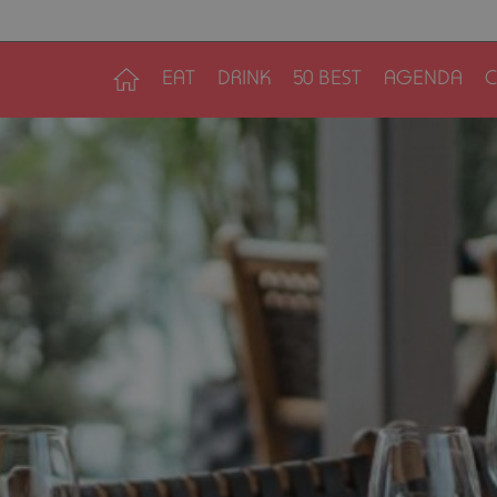
EAT
DRINK
50 BEST
AGENDA
C