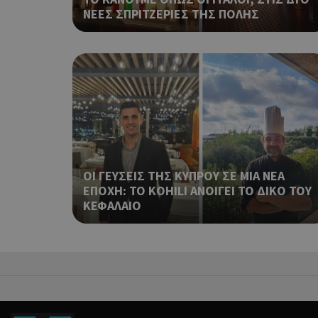
ΝΕΕΣ ΣΠΡΙΤΖΕΡΙΕΣ ΤΗΣ ΠΟΛΗΣ
takeOverCookie
__cf_bm
ΟΙ ΓΕΥΣΕΙΣ ΤΗΣ ΚΥΠΡΟΥ ΣΕ ΜΙΑ ΝΕΑ
ΕΠΟΧΗ: ΤΟ KOHILI ΑΝΟΙΓΕΙ ΤΟ ΔΙΚΟ ΤΟΥ
ΚΕΦΑΛΑΙΟ
ShowSubLoginCoo
ShowWizLogin