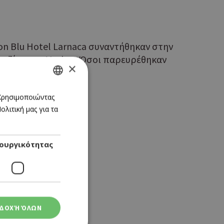
on Blu Hotel Larnaca συναντήθηκαν στην
κουζίνα του Μarbre. Όσοι παρευρέθηκαν
×
GREEK
 Χρησιμοποιώντας
λιτική μας για τα
ENGLISH
ουργικότητας
ΔΟΧΉ ΌΛΩΝ