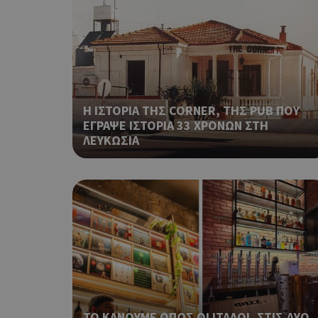
G_ENABLED_IDPS
takeOverCookie
Η ΙΣΤΟΡΙΑ ΤΗΣ CORNER, ΤΗΣ PUB ΠΟΥ
ΕΓΡΑΨΕ ΙΣΤΟΡΙΑ 33 ΧΡΟΝΩΝ ΣΤΗ
ShowNewVisitorP
ΛΕΥΚΩΣΙΑ
LangCookie
PHPSESSID
ΤΟ ΚΑΝΟΥΜΕ ΟΠΩΣ ΟΙ ΙΤΑΛΟΙ, ΣΤΙΣ ΔΥΟ