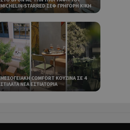
 αλλά ένα καλό
MICHELIN-STARRED ΣΕΦ ΓΡΗΓΟΡΗ ΚΙΚΗ
 κατάστασης
 σελίδων.
ping δηλαδή να
ρα στον χρήστη
 όπως είναι το
αι push down
ια τη διάκριση
ό είναι
κειμένου να
με τη χρήση του
ΜΕΣΟΓΕΙΑΚΗ COMFORT ΚΟΥΖΙΝΑ ΣΕ 4
ΣΤΙΛΑΤΑ ΝΕΑ ΕΣΤΙΑΤΟΡΙΑ
ping δηλαδή να
ρα στον χρήστη
 όπως είναι το
αι push down
ping δηλαδή να
ρα στον χρήστη
 όπως είναι το