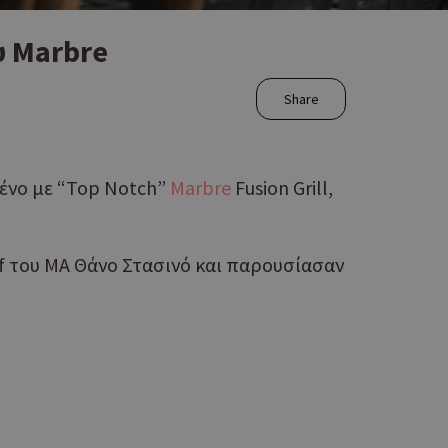
υ Μarbre
Share
ένο με “Top Notch”
Μarbre
Fusion Grill,
hef του MA Θάνο Στασινό και παρουσίασαν