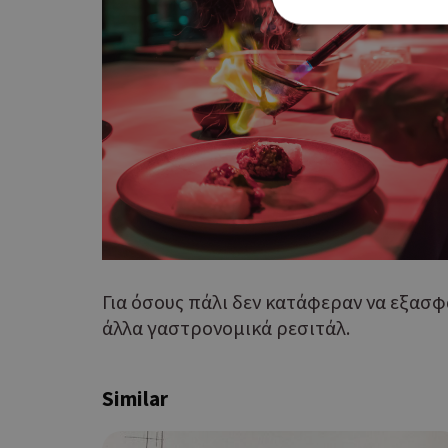
Τα απολύτως απαραίτητα
ιστότοπος δεν μπορεί ν
Ονοματεπώνυμο
G_ENABLED_IDPS
PHPSESSID
Για όσους πάλι δεν κατάφεραν να εξασφ
άλλα γαστρονομικά ρεσιτάλ.
Similar