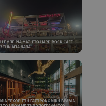
ο Google
ping δηλαδή να
ρα στον χρήστη
 όπως είναι το
αι push down
Η ΕΜΠΕΙΡΙΑ ΜΑΣ ΣΤΟ HARD ROCK CAFÉ
ping δηλαδή να
ρα στον χρήστη
ΣΤΗΝ ΑΓΙΑ ΝΑΠΑ
 όπως είναι το
αι push down
σει την
η.
φαρμογές που
ειται για ένα
που
η μεταβλητών
νήθως είναι
γείται, ο
ΜΙΑ ΞΕΧΩΡΙΣΤΗ ΓΑΣΤΡΟΝΟΜΙΚΗ ΒΡΑΔΙΑ
ναι
ΣΤΟ UPON ΜΕ ΤΗΝ ΥΠΟΓΡΑΦΗ ΤΟΥ