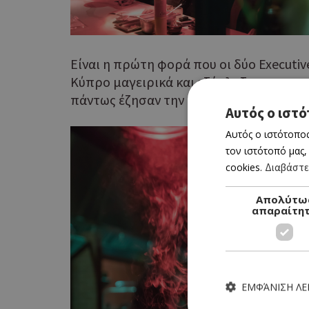
Είναι η πρώτη φορά που οι δύο Executi
Κύπρο μαγειρικά και εξέπληξαν με τις 
πάντως έζησαν την απόλυτη γαστρονομ
Αυτός ο ιστό
Αυτός ο ιστότοπος
τον ιστότοπό μας,
cookies.
Διαβάστε
Απολύτω
απαραίτη
ΕΜΦΆΝΙΣΗ Λ