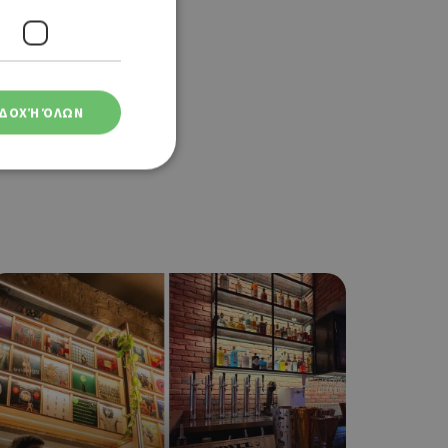
ΔΟΧΉ ΌΛΩΝ
ση λογαριασμού. Ο
ο Google
φαρμογές που
ειται για ένα
που