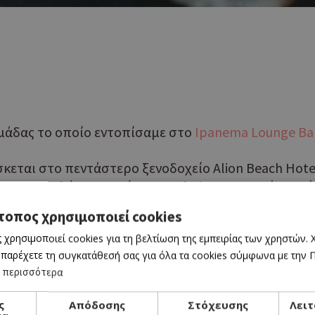
ομάδας το οποίο εντοπίσαμε στο
Ipanema Lounge Ba
κεται στο πεντάστερο ξενοδοχείο Alion Beach Hote
ε τον χαμηλό φωτισμό και την fusion γευστική περ
ς.
τοπος χρησιμοποιεί cookies
 χρησιμοποιεί cookies για τη βελτίωση της εμπειρίας των χρηστών.
δοσιακό περουβιανό πιάτο,
Μilokopi Ceviche
με γάλ
 παρέχετε τη συγκατάθεσή σας για όλα τα cookies σύμφωνα με την Πο
ινο, φρέσκα φύλλα κόλιανδρου και αβοκάντο.
 περισσότερα
ς
Απόδοσης
Στόχευσης
Λειτ