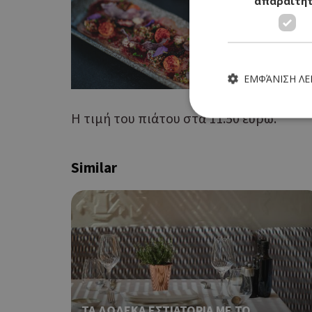
απαραίτη
ΕΜΦΆΝΙΣΗ Λ
Η τιμή του πιάτου στα 11.50 ευρώ.
Similar
Τα απολύτως απαραίτητα
ιστότοπος δεν μπορεί ν
Ονοματεπώνυμο
G_ENABLED_IDPS
PHPSESSID
ΤΑ ΔΩΔΕΚΑ ΕΣΤΙΑΤΟΡΙΑ ΜΕ ΤΟ