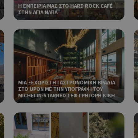
χρησιμοποιείται για τη διατήρησ
Η ΕΜΠΕΙΡΙΑ ΜΑΣ ΣΤΟ HARD ROCK CAFÉ
περιόδου λειτουργίας χρήστη. Συ
ΣΤΗΝ ΑΓΙΑ ΝΑΠΑ
ένας τυχαίος αριθμός που δημιουρ
τρόπος με τον οποίο μπορεί να εί
συγκεκριμένος για τον ιστότοπο,
παράδειγμα είναι η διατήρηση της
Google Privacy Policy
σύνδεσης για έναν χρήστη μεταξύ
Χρησιμοποιήθηκε για σύνδεση στ
συνεδρία
Google LLC
.cyprus.wiz-
guide.com
Χρησιμοποιείται για σκοπούς Cap
cyprus.wiz-
1 μέρα
guide.com
εμφανίζει μόνο μια φορά την ημέ
διάφορες διαφημιστικές ενέργειες
ΜΙΑ ΞΕΧΩΡΙΣΤΗ ΓΑΣΤΡΟΝΟΜΙΚΗ ΒΡΑΔΙΑ
take over banner και τα push up κ
ΣΤΟ UPON ΜΕ ΤΗΝ ΥΠΟΓΡΑΦΗ ΤΟΥ
banners.
MICHELIN-STARRED ΣΕΦ ΓΡΗΓΟΡΗ ΚΙΚΗ
Χρησιμοποιείται για σκοπούς Cap
opup
cyprus.wiz-
10 χρόνια
guide.com
εμφανίζει μόνο μια φορά την ημέ
διάφορες διαφημιστικές ενέργειες
take over banner και τα push up κ
banners.
Χρησιμοποιείται για να προσδιορί
cyprusen.wiz-
1 εβδομάδα 3
guide.com
μέρες
επιλεγμένη γλώσσα του επισκέπτ