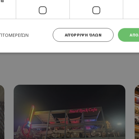
τα
ΕΠΤΟΜΕΡΕΙΏΝ
ΑΠΌΡΡΙΨΗ ΌΛΩΝ
ΑΠΟ
Απολύτως απαραίτητα
Απόδοσης
Στόχευσης
Λειτουργικότητας
 cookies επιτρέπουν βασικές λειτουργίες του ιστότοπου, όπως τη σύνδεση χρήστη και τη διαχείρι
α χρησιμοποιηθεί σωστά χωρίς τα απολύτως απαραίτητα cookies.
Προμηθευτής
Λήξη
Περιγραφή
Πεδίο
/
Χρησιμοποιήθηκε για σύνδεση στ
συνεδρία
Google LLC
.cyprusen.wiz-
guide.com
Cookie που δημιουργείται από ε
συνεδρία
PHP.net
βασίζονται στη γλώσσα PHP. Πρόκ
cyprus.wiz-
guide.com
αναγνωριστικό γενικού σκοπού 