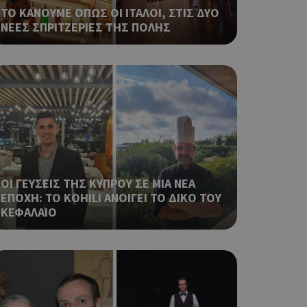
η μεταβλητών
ΤΟ ΚΑΝΟΥΜΕ ΟΠΩΣ ΟΙ ΙΤΑΛΟΙ, ΣΤΙΣ ΔΥΟ
νήθως είναι
ΝΕΕΣ ΣΠΡΙΤΖΕΡΙΕΣ ΤΗΣ ΠΟΛΗΣ
γείται, ο
ναι
 αλλά ένα καλό
 κατάστασης
 σελίδων.
ο Google
ping δηλαδή να
ρα στον χρήστη
 όπως είναι το
ΟΙ ΓΕΥΣΕΙΣ ΤΗΣ ΚΥΠΡΟΥ ΣΕ ΜΙΑ ΝΕΑ
αι push down
ΕΠΟΧΗ: ΤΟ KOHILI ΑΝΟΙΓΕΙ ΤΟ ΔΙΚΟ ΤΟΥ
ΚΕΦΑΛΑΙΟ
ping δηλαδή να
ρα στον χρήστη
 όπως είναι το
αι push down
σει την
η.