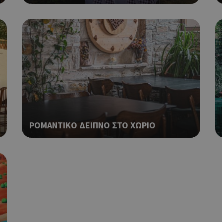
διάφορες διαφημιστικές ενέργειες
take over banner και τα push up κ
banners.
Αυτό το cookie χρησιμοποιείται γ
29 λεπτά 53
Cloudflare Inc.
δευτερόλεπτα
μεταξύ ανθρώπων και ρομπότ. Αυτ
.onesignal.com
επωφελές για τον ιστότοπο, προ
κάνει έγκυρες αναφορές σχετικά 
ιστότοπού τους.
Χρησιμοποιείται για σκοπούς Cap
kie
.athenarecipes.com
1 μέρα
εμφανίζει μόνο μια φορά την ημέ
διάφορες διαφημιστικές ενέργειες
take over banner και τα push up κ
ΡΟΜΑΝΤΙΚΟ ΔΕΙΠΝΟ ΣΤΟ ΧΩΡΙΟ
banners.
Χρησιμοποιείται για σκοπούς Cap
.cyprus.wiz-
1 μέρα
guide.com
εμφανίζει μόνο μια φορά την ημέ
διάφορες διαφημιστικές ενέργειες
take over banner και τα push up κ
banners.
Χρησιμοποιείται για σκοπούς Cap
cyprusen.wiz-
1 μέρα
guide.com
εμφανίζει μόνο μια φορά την ημέ
διάφορες διαφημιστικές ενέργειες
take over banner και τα push up κ