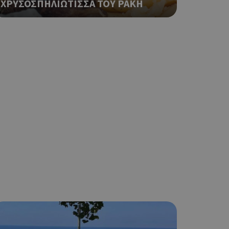
ΧΡΥΣΟΣΠΗΛΙΩΤΙΣΣΑ ΤΟΥ ΡΑΚΗ
ο Google
φαρμογές που
ειται για ένα
που
η μεταβλητών
νήθως είναι
γείται, ο
ναι
 αλλά ένα καλό
 κατάστασης
 σελίδων.
ο Google
ping δηλαδή να
ρα στον χρήστη