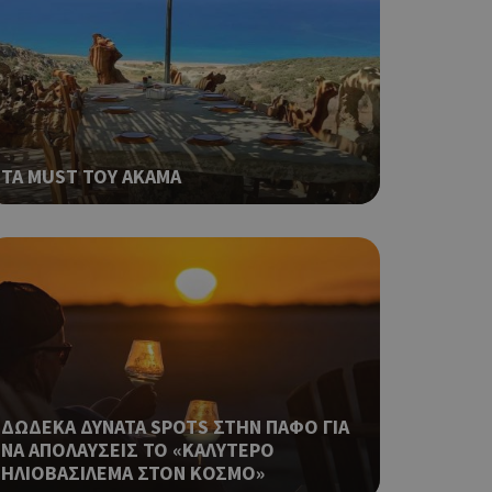
 όπως είναι το
αι push down
ping δηλαδή να
ρα στον χρήστη
 όπως είναι το
αι push down
ΤΑ MUST ΤΟΥ ΑΚΑΜΑ
σει την
η.
φαρμογές που
ειται για ένα
που
η μεταβλητών
νήθως είναι
γείται, ο
ναι
 αλλά ένα καλό
 κατάστασης
ΔΩΔΕΚΑ ΔΥΝΑΤΑ SPOTS ΣΤΗΝ ΠΑΦΟ ΓΙΑ
 σελίδων.
ΝΑ ΑΠΟΛΑΥΣΕΙΣ ΤΟ «ΚΑΛΥΤΕΡΟ
ping δηλαδή να
ΗΛΙΟΒΑΣΙΛΕΜΑ ΣΤΟΝ ΚΟΣΜΟ»
ρα στον χρήστη