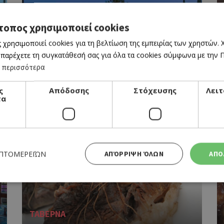
τοπος χρησιμοποιεί cookies
 χρησιμοποιεί cookies για τη βελτίωση της εμπειρίας των χρηστών.
 παρέχετε τη συγκατάθεσή σας για όλα τα cookies σύμφωνα με την Πο
 περισσότερα
ΚΥΠΡΙΑΚΗ ΤΑΒΕΡΝΑ
ς
Απόδοσης
Στόχευσης
Λειτ
ΟΔΟΦΡΑΓΜΑ
τα
ΕΠΤΟΜΕΡΕΙΏΝ
ΑΠΌΡΡΙΨΗ ΌΛΩΝ
ΑΠΟ
Απολύτως απαραίτητα
Απόδοσης
Στόχευσης
Λειτουργικότητας
ΤΑΒΕΡΝΑ
 cookies επιτρέπουν βασικές λειτουργίες του ιστότοπου, όπως τη σύνδεση χρήστη και τη διαχείρι