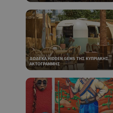
__cf_bm
ShowSubLoginCoo
ΔΩΔΕΚΑ HIDDEN GEMS ΤΗΣ ΚΥΠΡΙΑΚΗΣ
ΑΚΤΟΓΡΑΜΜΗΣ
ShowWizLogin
ShowWizLogin