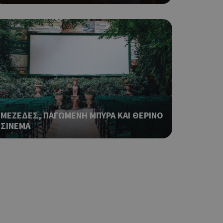
 όπως είναι το
αι push down
ια τη διάκριση
ό είναι
κειμένου να
με τη χρήση του
ping δηλαδή να
ρα στον χρήστη
 όπως είναι το
ΜΕΖΕΔΕΣ, ΠΑΓΩΜΕΝΗ ΜΠΥΡΑ ΚΑΙ ΘΕΡΙΝΟ
αι push down
ΣΙΝΕΜΑ
ping δηλαδή να
ρα στον χρήστη
 όπως είναι το
αι push down
ping δηλαδή να
ρα στον χρήστη
 όπως είναι το
αι push down