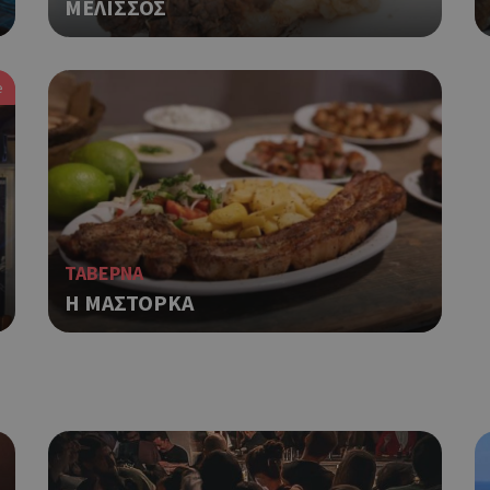
ΜΕΛΙΣΣΟΣ
α χρησιμοποιηθεί σωστά χωρίς τα απολύτως απαραίτητα cookies.
Προμηθευτής
Λήξη
Περιγραφή
Πεδίο
/
e
Χρησιμοποιήθηκε για σύνδεση στ
συνεδρία
Google LLC
.cyprusen.wiz-
guide.com
Cookie που δημιουργείται από ε
συνεδρία
PHP.net
βασίζονται στη γλώσσα PHP. Πρόκ
cyprus.wiz-
guide.com
αναγνωριστικό γενικού σκοπού 
χρησιμοποιείται για τη διατήρησ
περιόδου λειτουργίας χρήστη. Συ
ένας τυχαίος αριθμός που δημιουρ
ΤΑΒΕΡΝΑ
τρόπος με τον οποίο μπορεί να εί
Η ΜΑΣΤΟΡΚΑ
συγκεκριμένος για τον ιστότοπο,
παράδειγμα είναι η διατήρηση της
Google Privacy Policy
σύνδεσης για έναν χρήστη μεταξύ
Χρησιμοποιήθηκε για σύνδεση στ
συνεδρία
Google LLC
.cyprus.wiz-
guide.com
Χρησιμοποιείται για σκοπούς Cap
cyprus.wiz-
1 μέρα
guide.com
εμφανίζει μόνο μια φορά την ημέ