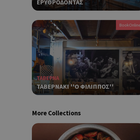
ΕΡΥΘΡΟΔΟΝΤΑΣ
ιστότοπος δεν μπορεί ν
Ονοματεπώνυμο
BookOnlin
G_ENABLED_IDPS
PHPSESSID
ΤΑΒΕΡΝΑ
ΤΑΒΕΡΝΑΚΙ ''Ο ΦΙΛΙΠΠΟΣ''
G_ENABLED_IDPS
More Collections
takeOverCookie