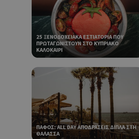
ShowNewVisitorP
25 ΞΕΝΟΔΟΧΕΙΑΚΑ ΕΣΤΙΑΤΟΡΙΑ ΠΟΥ
ΠΡΩΤΑΓΩΝΙΣΤΟΥΝ ΣΤΟ ΚΥΠΡΙΑΚΟ
ΚΑΛΟΚΑΙΡΙ
LangCookie
PHPSESSID
ΠΑΦΟΣ: ALL DAY ΑΠΟΔΡΑΣΕΙΣ ΔΙΠΛΑ ΣΤΗ
takeOverCookie
ΘΑΛΑΣΣΑ