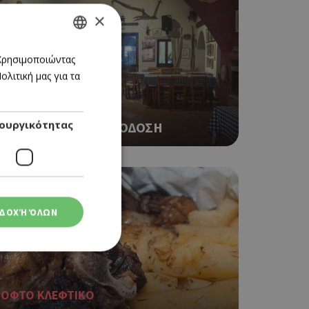
×
GREEK
 Χρησιμοποιώντας
λιτική μας για τα
ENGLISH
ΤΑΒΕΡΝΑ
ουργικότητας
Η ΤΑΒΕΡΝΑ ΤΟΥ ΘΕΟΔΟΣΗ
ΔΟΧΉ ΌΛΩΝ
ΟΦΤΟ ΚΛΕΦΤΙΚΟ
ση λογαριασμού. Ο