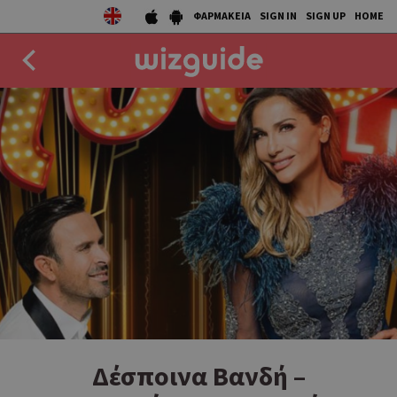
ΦΑΡΜΑΚΕΙΑ
SIGN IN
SIGN UP
HOME
EAT
DRINK
50 BEST
AGENDA
COLLECTIONS
STORIES
NEWS
Δέσποινα Βανδή –