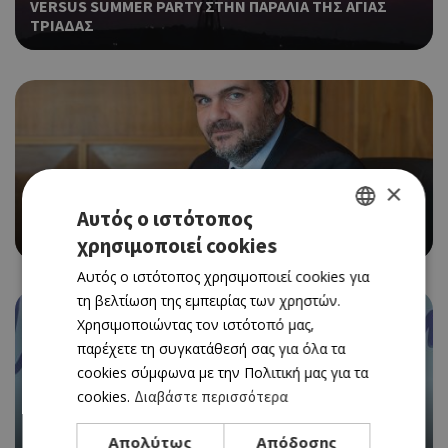
VERSUS SUMMER PARTY ΣΤΗΝ ΠΑΡΑΛΙΑ ΤΗΣ ΑΓΙΑΣ
ΤΡΙΑΔΑΣ
×
Αυτός ο ιστότοπος
Ο ΜΙΧΑΛΗΣ ΠΕΡΣΙΑΝΗΣ ΕΠΙΣΤΡΕΦΕΙ ΣΤΗΝ
«ΚΑΘΗΜΕΡΙΝΗ» ΚΥΠΡΟΥ ΩΣ ΣΥΜΒΟΥΛΟΣ ΕΚΔΟΣΗΣ
χρησιμοποιεί cookies
GREEK
Αυτός ο ιστότοπος χρησιμοποιεί cookies για
ENGLISH
τη βελτίωση της εμπειρίας των χρηστών.
Χρησιμοποιώντας τον ιστότοπό μας,
παρέχετε τη συγκατάθεσή σας για όλα τα
cookies σύμφωνα με την Πολιτική μας για τα
cookies.
Διαβάστε περισσότερα
Ο MATTIA VITALE ΤΩΝ MEDUZA ΣΤΑ DECKS ΤΟΥ WET
Απολύτως
Απόδοσης
GLAM – SUMMER POOLSIDE SERIES