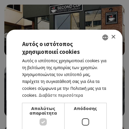
×
ALL DAY CAFE
Αυτός ο ιστότοπος
SECOND CUP
χρησιμοποιεί cookies
GREEK
Αυτός ο ιστότοπος χρησιμοποιεί cookies για
ENGLISH
τη βελτίωση της εμπειρίας των χρηστών.
Χρησιμοποιώντας τον ιστότοπό μας,
παρέχετε τη συγκατάθεσή σας για όλα τα
cookies σύμφωνα με την Πολιτική μας για τα
cookies.
Διαβάστε περισσότερα
HEALTHY
Απολύτως
Απόδοσης
SEED OF HAPPINESS
απαραίτητα