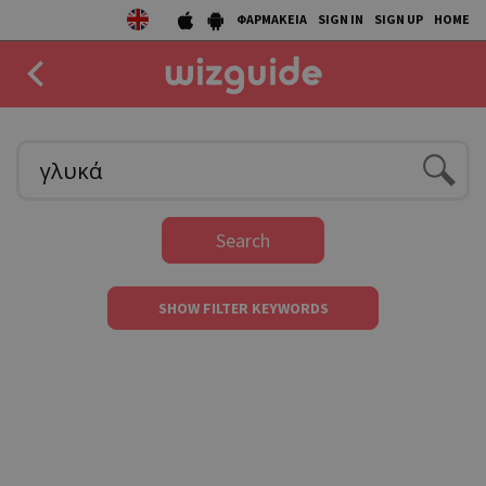
ΦΑΡΜΑΚΕΙΑ
SIGN IN
SIGN UP
HOME
EAT
DRINK
50 BEST
Search
AGENDA
SHOW FILTER KEYWORDS
COLLECTIONS
STORIES
NEWS