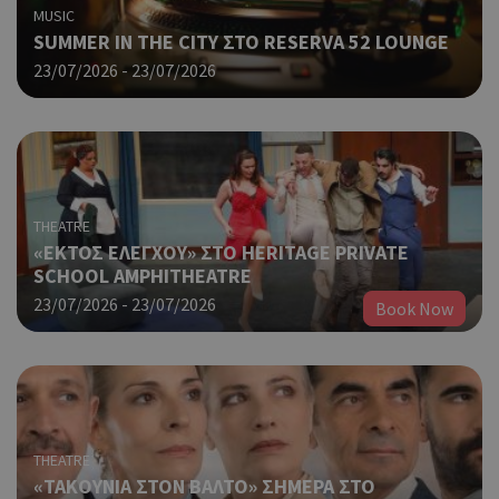
χρη
MUSIC
για
SUMMER IN THE CITY ΣΤΟ RESERVA 52 LOUNGE
μετ
περ
23/07/2026 - 23/07/2026
λει
χρή
είν
Google Privacy Policy
τυχ
πο
δημ
τρό
οπο
THEATRE
είν
«ΕΚΤΟΣ ΕΛΕΓΧΟΥ» ΣΤΟ HERITAGE PRIVATE
συγ
SCHOOL AMPHITHEATRE
για
ιστ
23/07/2026 - 23/07/2026
Book Now
ένα
παρ
η δ
κατ
σύν
ένα
μετ
THEATRE
Χρη
G_ENABLED_IDPS
συνεδρία
«ΤΑΚΟΥΝΙΑ ΣΤΟΝ ΒΑΛΤΟ» ΣΗΜΕΡΑ ΣΤΟ
Google LLC