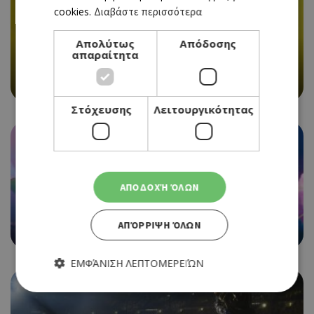
cookies.
Διαβάστε περισσότερα
Απολύτως
Απόδοσης
CINEMA
απαραίτητα
BACKROOMS
23/07/2026 - 29/07/2026
Στόχευσης
Λειτουργικότητας
ΑΠΟΔΟΧΉ ΌΛΩΝ
CINEMA
THE SUPER MARIO GALAXY MOVIE
ΑΠΌΡΡΙΨΗ ΌΛΩΝ
23/07/2026 - 29/07/2026
ΕΜΦΆΝΙΣΗ ΛΕΠΤΟΜΕΡΕΙΏΝ