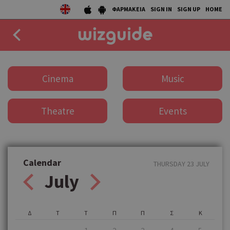
ΦΑΡΜΑΚΕΙΑ
SIGN IN
SIGN UP
HOME
EAT
Cinema
Music
DRINK
Theatre
Events
50 BEST
AGENDA
COLLECTIONS
Calendar
THURSDAY 23 JULY
July
STORIES
NEWS
Δ
Τ
Τ
Π
Π
Σ
Κ