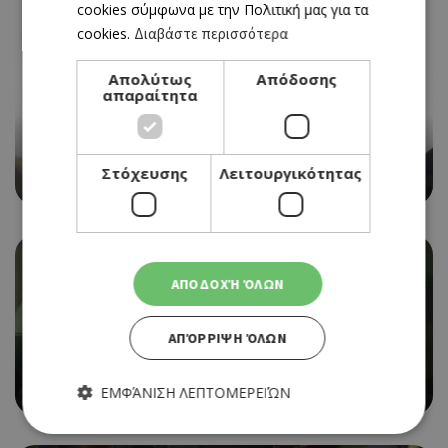
cookies σύμφωνα με την Πολιτική μας για τα
cookies.
Διαβάστε περισσότερα
Απολύτως
Απόδοσης
απαραίτητα
CINEMA
SUPERGIRL
Στόχευσης
Λειτουργικότητας
02/07/2026 - 08/07/2026
ΑΠΟΔΟΧΉ ΌΛΩΝ
ΑΠΌΡΡΙΨΗ ΌΛΩΝ
CINEMA
OBSESSION
02/07/2026 - 08/07/2026
ΕΜΦΆΝΙΣΗ ΛΕΠΤΟΜΕΡΕΙΏΝ