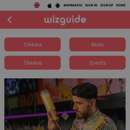
ΦΑΡΜΑΚΕΙΑ
SIGN IN
SIGN UP
HOME
EAT
Cinema
Music
DRINK
Theatre
Events
50 BEST
AGENDA
COLLECTIONS
STORIES
NEWS