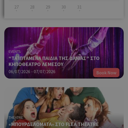
27
28
29
30
31
EVENTS
“ΤΑ ΙΠΤΑΜΕΝΑ ΠΑΙΔΙΑ ΤΗΣ ΔΑΝΙΑΣ” ΣΤΟ
ΚΗΠΟΘΕΑΤΡΟ ΛΕΜΕΣΟΥ
06/07/2026 - 07/07/2026
Book Now
THEATRE
«ΜΠΟΥΡΔΕΛΟΜΑΤΑ» ΣΤΟ FLEA THEATRE