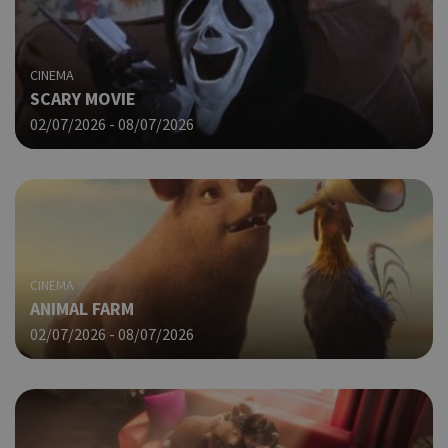
πο
χρη
για
μετ
περ
CINEMA
λει
SCARY MOVIE
χρή
02/07/2026 - 08/07/2026
είν
Google Privacy Policy
τυχ
πο
δημ
τρό
οπο
είν
συγ
για
CINEMA
ιστ
ANIMAL FARM
ένα
παρ
02/07/2026 - 08/07/2026
η δ
κατ
σύν
ένα
μετ
G_ENABLED_IDPS
συνεδρία