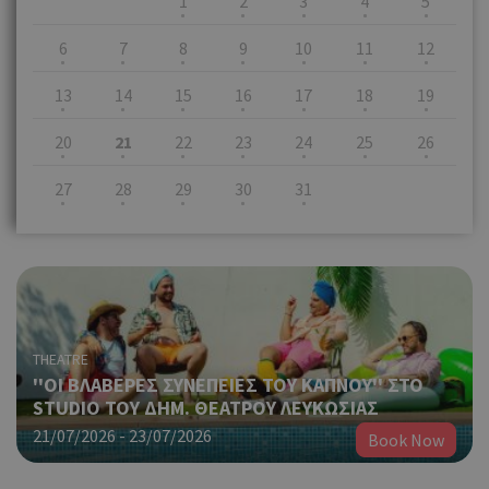
1
2
3
4
5
6
7
8
9
10
11
12
13
14
15
16
17
18
19
20
21
22
23
24
25
26
27
28
29
30
31
THEATRE
''ΟΙ ΒΛΑΒΕΡΕΣ ΣΥΝΕΠΕΙΕΣ ΤΟΥ ΚΑΠΝΟΥ'' ΣΤΟ
STUDIO ΤΟΥ ΔΗΜ. ΘΕΑΤΡΟΥ ΛΕΥΚΩΣΙΑΣ
21/07/2026 - 23/07/2026
Book Now