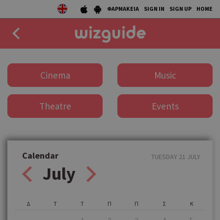
ΦΑΡΜΑΚΕΙΑ
SIGN IN
SIGN UP
HOME
EAT
Cinema
Music
DRINK
Theatre
Events
50 BEST
AGENDA
COLLECTIONS
Calendar
TUESDAY 21 JULY
July
STORIES
NEWS
Δ
Τ
Τ
Π
Π
Σ
Κ