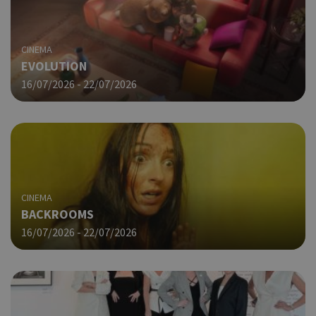
από
που
στη
Πρό
CINEMA
ανα
EVOLUTION
γεν
πο
16/07/2026 - 22/07/2026
χρη
για
μετ
περ
λει
χρή
είν
Google Privacy Policy
τυχ
πο
CINEMA
δημ
BACKROOMS
τρό
οπο
16/07/2026 - 22/07/2026
είν
συγ
για
ιστ
ένα
παρ