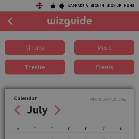
ΦΑΡΜΑΚΕΙΑ
SIGN IN
SIGN UP
HOME
EAT
Cinema
Music
DRINK
Theatre
Events
50 BEST
AGENDA
COLLECTIONS
Calendar
WEDNESDAY 29 JULY
July
STORIES
NEWS
Δ
Τ
Τ
Π
Π
Σ
Κ