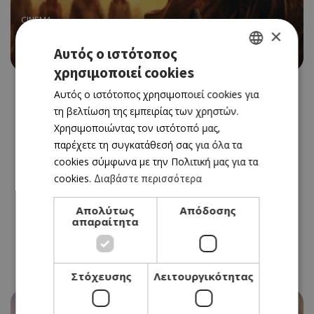
CINEMA
×
EVIL DEAD BURN
Αυτός ο ιστότοπος
23/07/2026 - 29/07/2026
χρησιμοποιεί cookies
GREEK
Αυτός ο ιστότοπος χρησιμοποιεί cookies για
ENGLISH
τη βελτίωση της εμπειρίας των χρηστών.
Χρησιμοποιώντας τον ιστότοπό μας,
παρέχετε τη συγκατάθεσή σας για όλα τα
cookies σύμφωνα με την Πολιτική μας για τα
cookies.
Διαβάστε περισσότερα
Απολύτως
Απόδοσης
απαραίτητα
Στόχευσης
Λειτουργικότητας