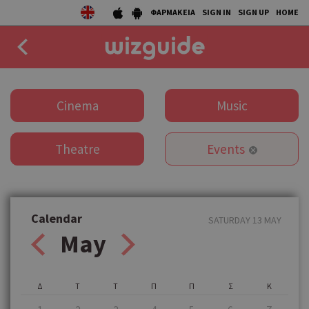
ΦΑΡΜΑΚΕΙΑ
SIGN IN
SIGN UP
HOME
EAT
Cinema
Music
DRINK
Theatre
Events
50 BEST
AGENDA
COLLECTIONS
Calendar
SATURDAY 13 MAY
May
STORIES
NEWS
Δ
Τ
Τ
Π
Π
Σ
Κ