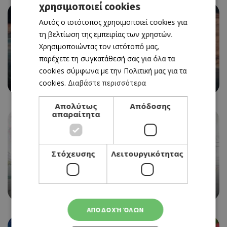
χρησιμοποιεί cookies
GREEK
Αυτός ο ιστότοπος χρησιμοποιεί cookies για
ENGLISH
τη βελτίωση της εμπειρίας των χρηστών.
Χρησιμοποιώντας τον ιστότοπό μας,
EVENTS
8Ο BIKE FESTIVAL ΣΤΗΝ ΚΡΑΤΙΚΗ ΕΚΘΕΣΗ
παρέχετε τη συγκατάθεσή σας για όλα τα
ΚΥΠΡΟΥ
cookies σύμφωνα με την Πολιτική μας για τα
13/05/2023 - 14/05/2023
cookies.
Διαβάστε περισσότερα
Book Now
Απολύτως
Απόδοσης
απαραίτητα
EVENTS
Στόχευσης
Λειτουργικότητας
ΕΙΚΑΣΤΙΚΗ ΕΚΘΕΣΗ ΑΝΝΑΣ ΑΛΕΞΑΝΔΡΟΥ ΣΤΗΝ
ΑΙΓΑΙΑ ART GALLERY
06/05/2023 - 28/05/2023
ΑΠΟΔΟΧΉ ΌΛΩΝ