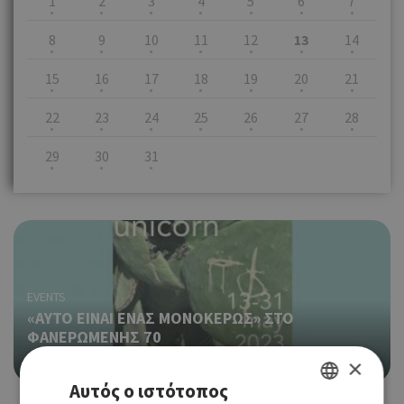
1
2
3
4
5
6
7
8
9
10
11
12
13
14
15
16
17
18
19
20
21
22
23
24
25
26
27
28
29
30
31
EVENTS
«ΑΥΤΟ ΕΙΝΑΙ ΕΝΑΣ ΜΟΝΟΚΕΡΩΣ» ΣΤΟ
ΦΑΝΕΡΩΜΕΝΗΣ 70
13/05/2023 - 31/05/2023
×
Αυτός ο ιστότοπος