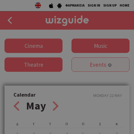
ΦΑΡΜΑΚΕΙΑ
SIGN IN
SIGN UP
HOME
EAT
Cinema
Music
DRINK
Theatre
Events
50 BEST
AGENDA
COLLECTIONS
Calendar
MONDAY 22 MAY
May
STORIES
NEWS
Δ
Τ
Τ
Π
Π
Σ
Κ