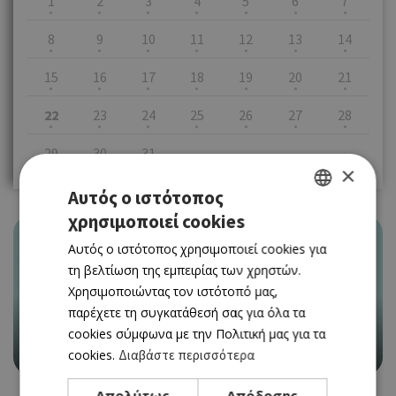
1
2
3
4
5
6
7
8
9
10
11
12
13
14
15
16
17
18
19
20
21
22
23
24
25
26
27
28
29
30
31
×
Αυτός ο ιστότοπος
χρησιμοποιεί cookies
GREEK
Αυτός ο ιστότοπος χρησιμοποιεί cookies για
ENGLISH
τη βελτίωση της εμπειρίας των χρηστών.
Χρησιμοποιώντας τον ιστότοπό μας,
EVENTS
«ΑΥΤΟ ΕΙΝΑΙ ΕΝΑΣ ΜΟΝΟΚΕΡΩΣ» ΣΤΟ
παρέχετε τη συγκατάθεσή σας για όλα τα
ΦΑΝΕΡΩΜΕΝΗΣ 70
cookies σύμφωνα με την Πολιτική μας για τα
13/05/2023 - 31/05/2023
cookies.
Διαβάστε περισσότερα
Απολύτως
Απόδοσης