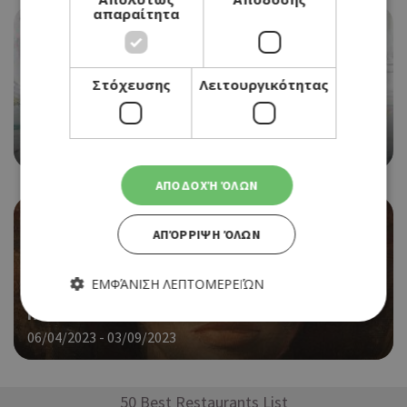
απαραίτητα
EVENTS
Στόχευσης
Λειτουργικότητας
ΕΙΚΑΣΤΙΚΗ ΕΚΘΕΣΗ ΑΝΝΑΣ ΑΛΕΞΑΝΔΡΟΥ ΣΤΗΝ
ΑΙΓΑΙΑ ART GALLERY
06/05/2023 - 28/05/2023
ΑΠΟΔΟΧΉ ΌΛΩΝ
ΑΠΌΡΡΙΨΗ ΌΛΩΝ
EVENTS
ΕΜΦΆΝΙΣΗ ΛΕΠΤΟΜΕΡΕΙΏΝ
«ΜΥΘΩΝ ΑΠΟΚΑΛΥΨΗ» ΣΤΗ ΛΕΒΕΝΤΕΙΟ
ΠΙΝΑΚΟΘΗΚΗ
06/04/2023 - 03/09/2023
Απολύτως απαραίτητα
Απόδοσης
Στόχευσης
Λειτουργικότητας
50 Best Restaurants List