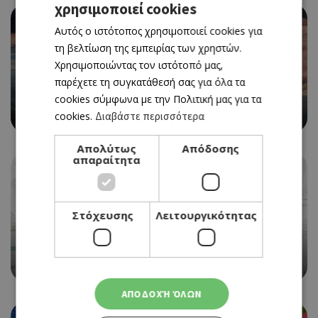
χρησιμοποιεί cookies
GREEK
Αυτός ο ιστότοπος χρησιμοποιεί cookies για
ENGLISH
τη βελτίωση της εμπειρίας των χρηστών.
Χρησιμοποιώντας τον ιστότοπό μας,
EVENTS
8Ο BIKE FESTIVAL ΣΤΗΝ ΚΡΑΤΙΚΗ ΕΚΘΕΣΗ
παρέχετε τη συγκατάθεσή σας για όλα τα
ΚΥΠΡΟΥ
cookies σύμφωνα με την Πολιτική μας για τα
13/05/2023 - 14/05/2023
cookies.
Διαβάστε περισσότερα
Book Now
Απολύτως
Απόδοσης
απαραίτητα
EVENTS
Στόχευσης
Λειτουργικότητας
ΕΙΚΑΣΤΙΚΗ ΕΚΘΕΣΗ ΑΝΝΑΣ ΑΛΕΞΑΝΔΡΟΥ ΣΤΗΝ
ΑΙΓΑΙΑ ART GALLERY
06/05/2023 - 28/05/2023
ΑΠΟΔΟΧΉ ΌΛΩΝ