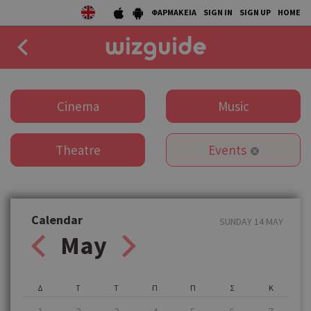
ΦΑΡΜΑΚΕΙΑ
SIGN IN
SIGN UP
HOME
EAT
Cinema
Music
DRINK
Theatre
Events
50 BEST
AGENDA
COLLECTIONS
Calendar
SUNDAY 14 MAY
May
STORIES
NEWS
Δ
Τ
Τ
Π
Π
Σ
Κ