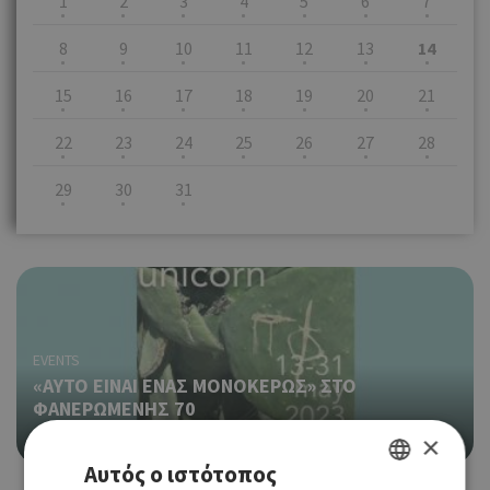
1
2
3
4
5
6
7
8
9
10
11
12
13
14
15
16
17
18
19
20
21
22
23
24
25
26
27
28
29
30
31
EVENTS
«ΑΥΤΟ ΕΙΝΑΙ ΕΝΑΣ ΜΟΝΟΚΕΡΩΣ» ΣΤΟ
ΦΑΝΕΡΩΜΕΝΗΣ 70
13/05/2023 - 31/05/2023
×
Αυτός ο ιστότοπος