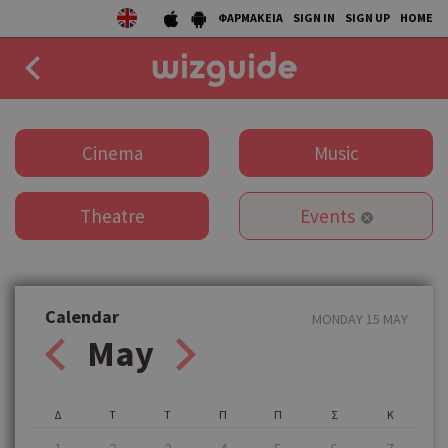
ΦΑΡΜΑΚΕΙΑ
SIGN IN
SIGN UP
HOME
EAT
Cinema
Music
DRINK
Theatre
Events
50 BEST
AGENDA
COLLECTIONS
Calendar
MONDAY 15 MAY
May
STORIES
NEWS
Δ
Τ
Τ
Π
Π
Σ
Κ