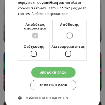
παρέχετε τη συγκατάθεσή σας για όλα τα
cookies σύμφωνα με την Πολιτική μας για τα
cookies.
Διαβάστε περισσότερα
EVENTS
Απολύτως
Απόδοσης
ΕΙΚΑΣΤΙΚΗ ΕΚΘΕΣΗ ΑΝΝΑΣ ΑΛΕΞΑΝΔΡΟΥ ΣΤΗΝ
απαραίτητα
ΑΙΓΑΙΑ ART GALLERY
06/05/2023 - 28/05/2023
Στόχευσης
Λειτουργικότητας
EVENTS
ΑΠΟΔΟΧΉ ΌΛΩΝ
ΑLEJANDRA ATARES - POSSIBLE ANSWERS TO
NATURE – ΣΤΗΝ ΤHE EDIT GALLERY
ΑΠΌΡΡΙΨΗ ΌΛΩΝ
28/04/2023 - 19/05/2023
ΕΜΦΆΝΙΣΗ ΛΕΠΤΟΜΕΡΕΙΏΝ