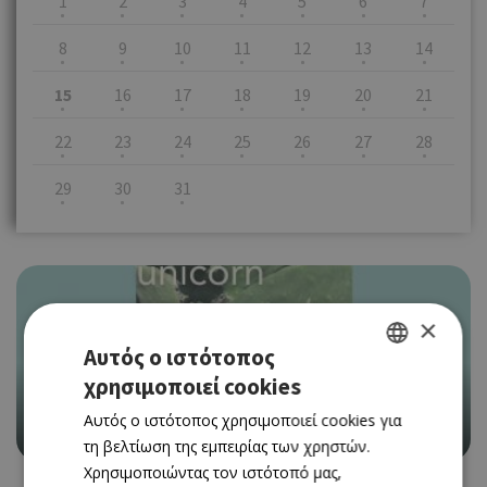
1
2
3
4
5
6
7
8
9
10
11
12
13
14
15
16
17
18
19
20
21
22
23
24
25
26
27
28
29
30
31
×
Αυτός ο ιστότοπος
EVENTS
«ΑΥΤΟ ΕΙΝΑΙ ΕΝΑΣ ΜΟΝΟΚΕΡΩΣ» ΣΤΟ
χρησιμοποιεί cookies
GREEK
ΦΑΝΕΡΩΜΕΝΗΣ 70
Αυτός ο ιστότοπος χρησιμοποιεί cookies για
ENGLISH
13/05/2023 - 31/05/2023
τη βελτίωση της εμπειρίας των χρηστών.
Χρησιμοποιώντας τον ιστότοπό μας,