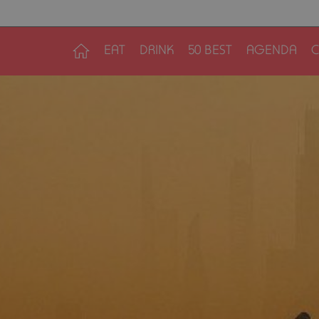
EAT
DRINK
50 BEST
AGENDA
C