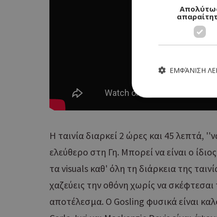
Απολύτω
απαραίτη
ΕΜΦΆΝΙΣΗ Λ
Η ταινία διαρκεί 2 ώρες και 45 λεπτά, '
Τα απολύτως απαραίτητα
ιστότοπος δεν μπορεί ν
ελεύθερο στη Γη. Μπορεί να είναι ο ίδιο
Ονοματεπώνυμο
τα visuals καθ' όλη τη διάρκεια της ται
G_ENABLED_IDPS
χαζεύεις την οθόνη χωρίς να σκέφτεσαι 
αποτέλεσμα. Ο Gosling φυσικά είναι καλό
PHPSESSID