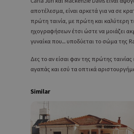
Carla Juri και Mackenzie Davis είναι άψ
αποτέλεσμα, είναι αρκετά για να σε κρ
πρώτη ταινία, με πρώτη και καλύτερη τ
ηχογραφήσεων έτσι ώστε να μοιάζει ακρ
γυναίκα που... υποδύεται το σώμα της R
G_ENABLED_IDPS
Δες το αν είσαι φαν της πρώτης ταινίας
αγαπάς και εσύ τα οπτικά αριστουργήμα
takeOverCookie
Similar
ShowNewVisitorP