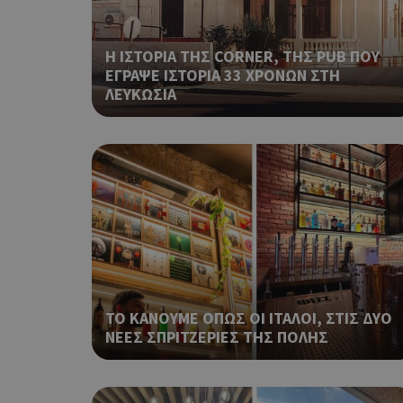
LangCookie
Η ΙΣΤΟΡΙΑ ΤΗΣ CORNER, ΤΗΣ PUB ΠΟΥ
PHPSESSID
ΕΓΡΑΨΕ ΙΣΤΟΡΙΑ 33 ΧΡΟΝΩΝ ΣΤΗ
ΛΕΥΚΩΣΙΑ
takeOverCookie
ΤΟ ΚΑΝΟΥΜΕ ΟΠΩΣ ΟΙ ΙΤΑΛΟΙ, ΣΤΙΣ ΔΥΟ
__cf_bm
ΝΕΕΣ ΣΠΡΙΤΖΕΡΙΕΣ ΤΗΣ ΠΟΛΗΣ