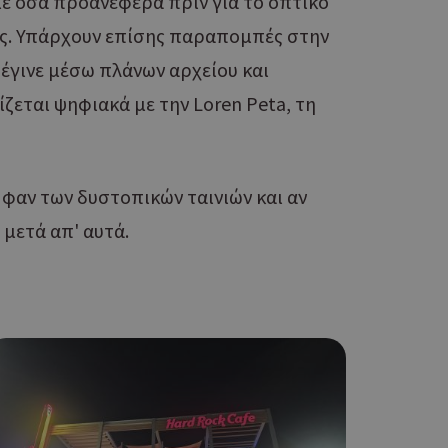
ί με όσα προανέφερα πριν για το οπτικό
ειται για ένα
που
ύεις. Υπάρχουν επίσης παραπομπές στην
η μεταβλητών
νήθως είναι
 έγινε μέσω πλάνων αρχείου και
γείται, ο
ναι
ζεται ψηφιακά με την Loren Peta, τη
 αλλά ένα καλό
 κατάστασης
 σελίδων.
ο Google
ι φαν των δυστοπικών ταινιών και αν
 μετά απ' αυτά.
ping δηλαδή να
ρα στον χρήστη
 όπως είναι το
αι push down
ping δηλαδή να
ρα στον χρήστη
 όπως είναι το
αι push down