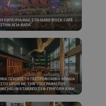
σει την
η.
φαρμογές που
ειται για ένα
Η ΕΜΠΕΙΡΙΑ ΜΑΣ ΣΤΟ HARD ROCK CAFÉ
που
ΣΤΗΝ ΑΓΙΑ ΝΑΠΑ
η μεταβλητών
νήθως είναι
γείται, ο
ναι
 αλλά ένα καλό
 κατάστασης
 σελίδων.
ping δηλαδή να
ρα στον χρήστη
 όπως είναι το
αι push down
ΜΙΑ ΞΕΧΩΡΙΣΤΗ ΓΑΣΤΡΟΝΟΜΙΚΗ ΒΡΑΔΙΑ
ΣΤΟ UPON ΜΕ ΤΗΝ ΥΠΟΓΡΑΦΗ ΤΟΥ
ια τη διάκριση
MICHELIN-STARRED ΣΕΦ ΓΡΗΓΟΡΗ ΚΙΚΗ
ό είναι
κειμένου να
με τη χρήση του