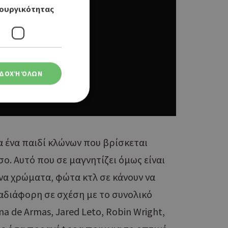
ουργικότητας
ΔΟΧΉ ΌΛΩΝ
για ένα παιδί κλώνων που βρίσκεται
ση λογαριασμού. Ο
όσο. Αυτό που σε μαγνητίζει όμως είναι
τονα χρώματα, φώτα κτλ σε κάνουν να
ο Google
α αδιάφορη σε σχέση με το συνολικό
na de Armas, Jared Leto, Robin Wright,
φαρμογές που