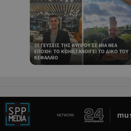
ShowSubLoginCoo
ShowWizLogin
ΟΙ ΓΕΥΣΕΙΣ ΤΗΣ ΚΥΠΡΟΥ ΣΕ ΜΙΑ ΝΕΑ
ΕΠΟΧΗ: ΤΟ KOHILI ΑΝΟΙΓΕΙ ΤΟ ΔΙΚΟ ΤΟΥ
ΚΕΦΑΛΑΙΟ
ShowWizLogin
ShowNewVisitorP
NETWORK: