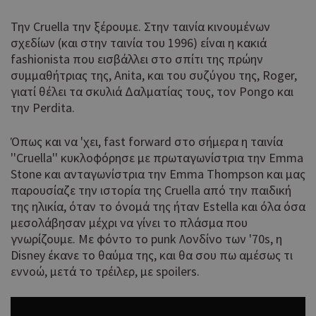
Την Cruella την ξέρουμε. Στην ταινία κινουμένων
σχεδίων (και στην ταινία του 1996) είναι η κακιά
fashionista που εισβάλλει στο σπίτι της πρώην
συμμαθήτριας της, Anita, και του συζύγου της, Roger,
γιατί θέλει τα σκυλιά Δαλματίας τους, τον Pongo και
την Perdita.
Όπως και να 'χει, fast forward στο σήμερα η ταινία
''Cruella'' κυκλοφόρησε με πρωταγωνίστρια την Emma
Stone και ανταγωνίστρια την Emma Thompson και μας
παρουσίαζε την ιστορία της Cruella από την παιδική
της ηλικία, όταν το όνομά της ήταν Estella και όλα όσα
μεσολάβησαν μέχρι να γίνει το πλάσμα που
γνωρίζουμε. Με φόντο το punk Λονδίνο των '70s, η
Disney έκανε το θαύμα της, και θα σου πω αμέσως τι
εννοώ, μετά το τρέιλερ, με spoilers.