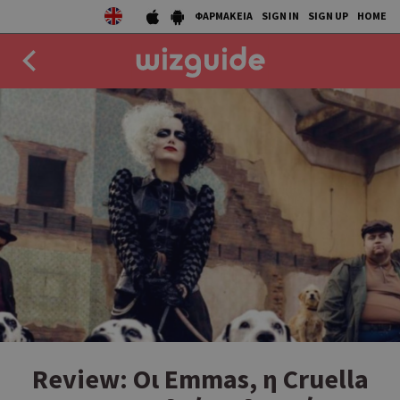
ΦΑΡΜΑΚΕΙΑ
SIGN IN
SIGN UP
HOME
EAT
DRINK
50 BEST
AGENDA
COLLECTIONS
STORIES
NEWS
Review: Οι Emmas, η Cruella