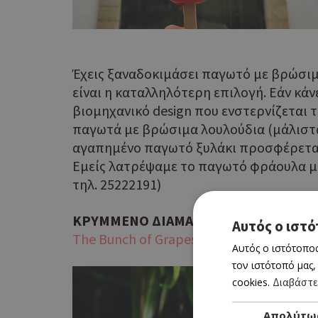
Έχεις ξαναδοκιμάσει παγωτό με βρώσιμα 
είναι η καταλληλότερη επιλογή. Εάν κά
βιομηχανικό design που ενστερνίζεται 
παγωτά με βρώσιμα λουλούδια (μάλιστα, 
αγαπημένο παγωτό ξυλάκι προσφέρεται 
Εμείς λατρέψαμε το παγωτό φράουλα με 
τηλ. 25222191)
ΚΡΥΜΜΕΝΟ ΔΙΑΜΑΝΤΙ ΣΤΟ ΠΙΣΣΟΥΡΙ
Αυτός ο ιστό
The Bunch of Grapes Inn
Αυτός ο ιστότοπος
τον ιστότοπό μας,
cookies.
Διαβάστε
Απολύτω