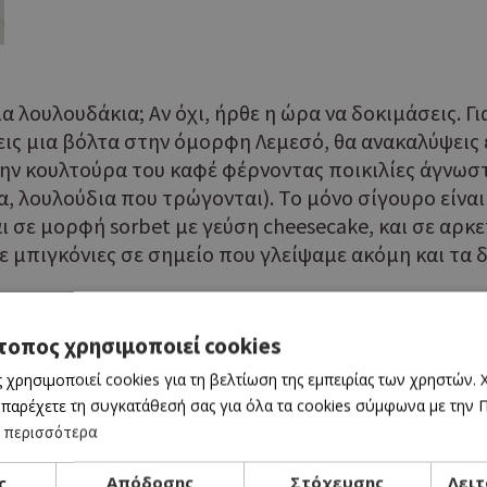
λουλουδάκια; Αν όχι, ήρθε η ώρα να δοκιμάσεις. Γι
νεις μια βόλτα στην όμορφη Λεμεσό, θα ανακαλύψει
την κουλτούρα του καφέ φέρνοντας ποικιλίες άγνωσ
λουλούδια που τρώγονται). Το μόνο σίγουρο είναι ό
σε μορφή sorbet με γεύση cheesecake, και σε αρκ
μπιγκόνιες σε σημείο που γλείψαμε ακόμη και τα δ
τοπος χρησιμοποιεί cookies
 χρησιμοποιεί cookies για τη βελτίωση της εμπειρίας των χρηστών.
 παρέχετε τη συγκατάθεσή σας για όλα τα cookies σύμφωνα με την Πο
 περισσότερα
ς
Απόδοσης
Στόχευσης
Λειτ