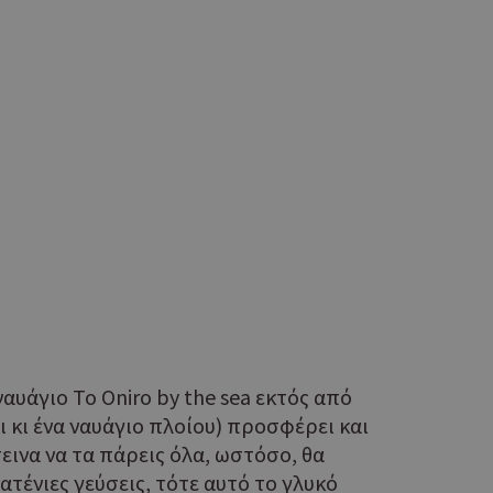
η.
φαρμογές που
ειται για ένα
που
η μεταβλητών
νήθως είναι
γείται, ο
ναι
 αλλά ένα καλό
 κατάστασης
 σελίδων.
ping δηλαδή να
ρα στον χρήστη
 όπως είναι το
αι push down
ια τη διάκριση
αυάγιο Το Oniro by the sea εκτός από
ό είναι
κειμένου να
 κι ένα ναυάγιο πλοίου) προσφέρει και
με τη χρήση του
εινα να τα πάρεις όλα, ωστόσο, θα
ένιες γεύσεις, τότε αυτό το γλυκό
ping δηλαδή να