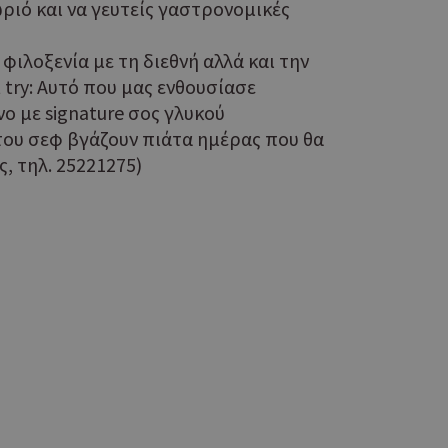
που
ωριό και να γευτείς γαστρονομικές
η μεταβλητών
νήθως είναι
φιλοξενία με τη διεθνή αλλά και την
γείται, ο
ναι
 try: Αυτό που μας ενθουσίασε
 αλλά ένα καλό
ο με signature σος γλυκού
 κατάστασης
 σελίδων.
 του σεφ βγάζουν πιάτα ημέρας που θα
, τηλ. 25221275)
ο Google
ping δηλαδή να
ρα στον χρήστη
 όπως είναι το
αι push down
ping δηλαδή να
ρα στον χρήστη
 όπως είναι το
αι push down
σει την