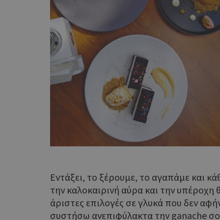
PHPSESSID
takeOverCookie
__cf_bm
Εντάξει, το ξέρουμε, το αγαπάμε και κά
την καλοκαιρινή αύρα και την υπέροχη 
άριστες επιλογές σε γλυκά που δεν αφ
συστήσω ανεπιφύλακτα την ganache σοκο
ShowSubLoginCoo