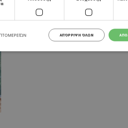
τα
ΕΠΤΟΜΕΡΕΙΏΝ
ΑΠΌΡΡΙΨΗ ΌΛΩΝ
ΑΠΟ
Απολύτως απαραίτητα
Απόδοσης
Στόχευσης
Λειτουργικότητας
 cookies επιτρέπουν βασικές λειτουργίες του ιστότοπου, όπως τη σύνδεση χρήστη και τη διαχείρι
α χρησιμοποιηθεί σωστά χωρίς τα απολύτως απαραίτητα cookies.
Προμηθευτής
Λήξη
Περιγραφή
Πεδίο
/
Χρησιμοποιήθηκε για σύνδεση στ
συνεδρία
Google LLC
.cyprusen.wiz-
guide.com
Cookie που δημιουργείται από ε
συνεδρία
PHP.net
βασίζονται στη γλώσσα PHP. Πρόκ
cyprus.wiz-