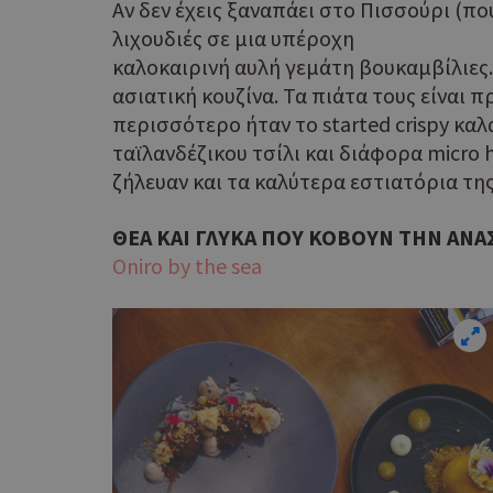
Αν δεν έχεις ξαναπάει στο Πισσούρι (πο
λιχουδιές σε μια υπέροχη
καλοκαιρινή αυλή γεμάτη βουκαμβίλιες. 
ασιατική κουζίνα. Τα πιάτα τους είναι 
περισσότερο ήταν το started crispy καλ
ταϊλανδέζικου τσίλι και διάφορα micro 
ζήλευαν και τα καλύτερα εστιατόρια της
G_ENABLED_IDPS
ΘΕΑ ΚΑΙ ΓΛΥΚΑ ΠΟΥ ΚΟΒΟΥΝ ΤΗΝ ΑΝΑ
takeOverCookie
Oniro by the sea
ShowNewVisitorP
LangCookie