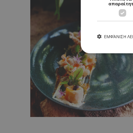
απαραίτη
ΕΜΦΆΝΙΣΗ Λ
Τα απολύτως απαραίτητα
ιστότοπος δεν μπορεί ν
Ονοματεπώνυμο
G_ENABLED_IDPS
PHPSESSID