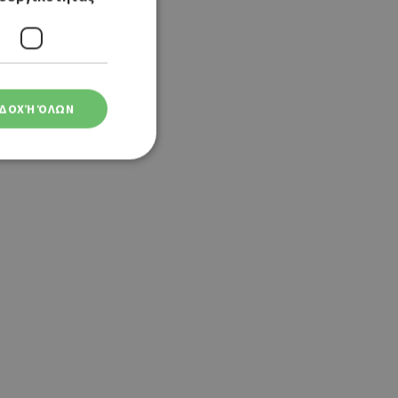
ΔΟΧΉ ΌΛΩΝ
ση λογαριασμού. Ο
ο Google
φαρμογές που
ειται για ένα