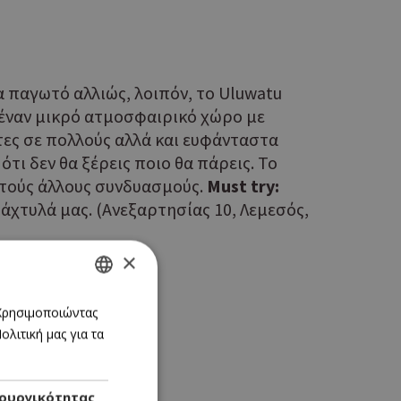
α παγωτό αλλιώς, λοιπόν, το Uluwatu
ς έναν μικρό ατμοσφαιρικό χώρο με
τες σε πολλούς αλλά και ευφάνταστα
τι δεν θα ξέρεις ποιο θα πάρεις. Το
ετούς άλλους συνδυασμούς.
Must try:
άχτυλά μας. (Ανεξαρτησίας 10, Λεμεσός,
×
GREEK
 Χρησιμοποιώντας
λιτική μας για τα
ENGLISH
ουργικότητας