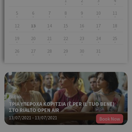
1
2
3
4
5
6
7
8
9
10
11
12
13
14
15
16
17
18
19
20
21
22
23
24
25
26
27
28
29
30
31
CINEMA
ΤΡΙΑ ΥΠΕΡΟΧΑ ΚΟΡΙΤΣΙΑ (È PER IL TUO BENE)
ΣΤΟ RIALTO OPEN AIR
13/07/2021 - 13/07/2021
Book Now