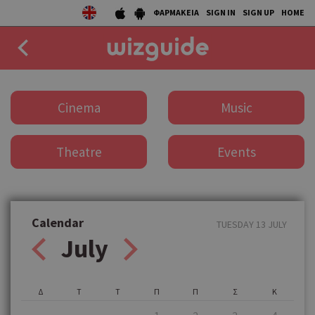
ΦΑΡΜΑΚΕΙΑ
SIGN IN
SIGN UP
HOME
EAT
Cinema
Music
DRINK
Theatre
Events
50 BEST
AGENDA
COLLECTIONS
Calendar
TUESDAY 13 JULY
July
STORIES
NEWS
Δ
Τ
Τ
Π
Π
Σ
Κ