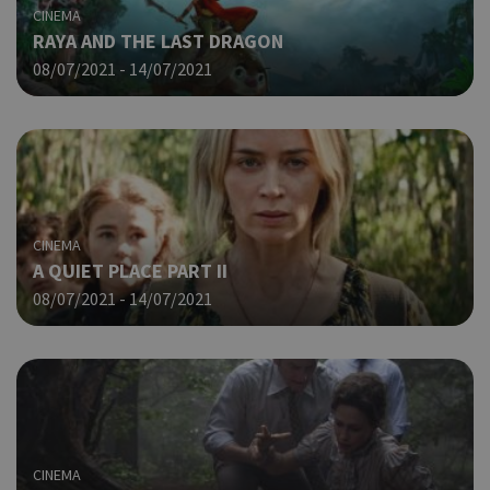
.cyprusen.wiz-
CINEMA
guide.com
Goo
RAYA AND THE LAST DRAGON
Coo
PHPSESSID
συνεδρία
PHP.net
08/07/2021 - 14/07/2021
δημ
cyprus.wiz-
guide.com
από
που
στη
Πρό
ανα
γεν
πο
χρη
CINEMA
για
A QUIET PLACE PART II
μετ
περ
08/07/2021 - 14/07/2021
λει
χρή
είν
Google Privacy Policy
τυχ
πο
δημ
τρό
οπο
είν
CINEMA
συγ