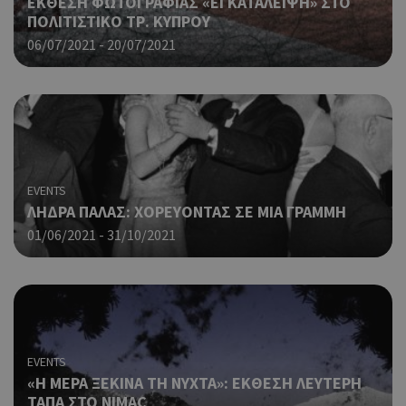
ΕΚΘΕΣΗ ΦΩΤΟΓΡΑΦΙΑΣ «ΕΓΚΑΤΑΛΕΙΨΗ» ΣΤΟ
δημ
cyprusen.wiz-
ΠΟΛΙΤΙΣΤΙΚΟ ΤΡ. ΚΥΠΡΟΥ
guide.com
από
που
06/07/2021 - 20/07/2021
στη
Πρό
ανα
γεν
πο
χρη
για
μετ
περ
EVENTS
λει
ΛΗΔΡΑ ΠΑΛΑΣ: ΧΟΡΕΥΟΝΤΑΣ ΣΕ ΜΙΑ ΓΡΑΜΜΗ
χρή
είν
01/06/2021 - 31/10/2021
τυχ
πο
δημ
τρό
οπο
είν
συγ
EVENTS
για
ιστ
«Η ΜΕΡΑ ΞΕΚΙΝΑ ΤΗ ΝΥΧΤΑ»: ΕΚΘΕΣΗ ΛΕΥΤΕΡΗ
ένα
ΤΑΠΑ ΣΤΟ NIMAC