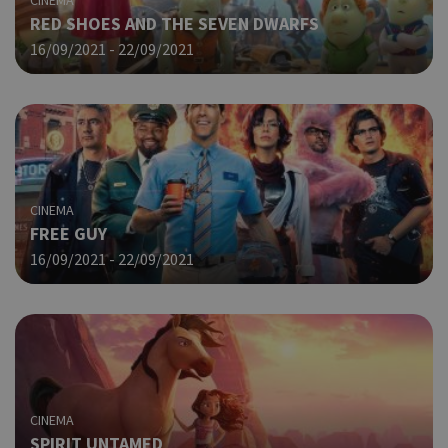
CINEMA
την
RED SHOES AND THE SEVEN DWARFS
χρή
16/09/2021 - 22/09/2021
δια
ενέ
είν
ban
pus
dow
Χρη
ShowNewVisitorPopup
cyprus.wiz-
10 χρόνια
guide.com
για
CINEMA
Cap
να 
FREE GUY
μόν
16/09/2021 - 22/09/2021
την
χρή
δια
ενέ
είν
ban
pus
dow
CINEMA
Χρη
LangCookie
cyprusen.wiz-
1 εβδομάδα 3
guide.com
μέρες
SPIRIT UNTAMED
για