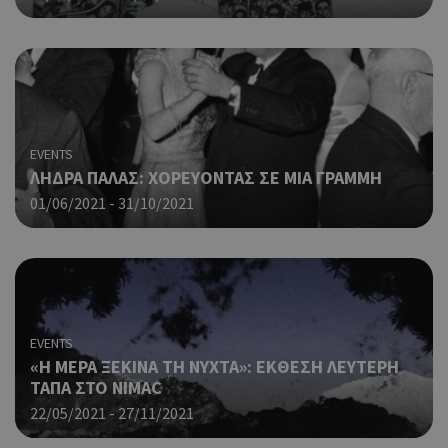
οπο
είν
συγ
για
ιστ
ένα
παρ
η δ
EVENTS
κατ
σύν
ΛΗΔΡΑ ΠΑΛΑΣ: ΧΟΡΕΥΟΝΤΑΣ ΣΕ ΜΙΑ ΓΡΑΜΜΗ
ένα
01/06/2021 - 31/10/2021
μετ
Χρη
takeOverCookie
cyprusen.wiz-
1 μέρα
guide.com
για
Cap
να 
μόν
την
EVENTS
χρή
«Η ΜΕΡΑ ΞΕΚΙΝΑ ΤΗ ΝΥΧΤΑ»: ΕΚΘΕΣΗ ΛΕΥΤΕΡΗ
δια
ΤΑΠΑ ΣΤΟ NIMAC
ενέ
είν
22/05/2021 - 27/11/2021
ban
pus