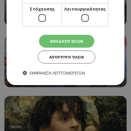
CINEMA
Στόχευσης
Λειτουργικότητας
AFTER WE FELL
16/09/2021 - 22/09/2021
ΑΠΟΔΟΧΉ ΌΛΩΝ
ΑΠΌΡΡΙΨΗ ΌΛΩΝ
CINEMA
PAW PATROL: THE MOVIE
ΕΜΦΆΝΙΣΗ ΛΕΠΤΟΜΕΡΕΙΏΝ
16/09/2021 - 22/09/2021
Απολύτως απαραίτητα
Απόδοσης
Στόχευσης
Λειτουργικότητας
Τα απολύτως απαραίτητα cookies επιτρέπουν βασικές
λειτουργίες του ιστότοπου, όπως τη σύνδεση χρήστη και τη
διαχείριση λογαριασμού. Ο ιστότοπος δεν μπορεί να
CINEMA
χρησιμοποιηθεί σωστά χωρίς τα απολύτως απαραίτητα