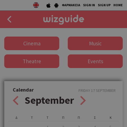
ΦΑΡΜΑΚΕΙΑ
SIGN IN
SIGN UP
HOME
EAT
Cinema
Music
DRINK
Theatre
Events
50 BEST
AGENDA
COLLECTIONS
Calendar
FRIDAY 17 SEPTEMBER
September
STORIES
NEWS
Δ
Τ
Τ
Π
Π
Σ
Κ