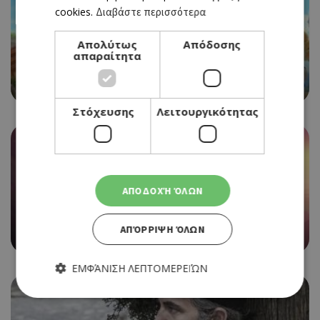
cookies.
Διαβάστε περισσότερα
Απολύτως
Απόδοσης
CINEMA
απαραίτητα
RED SHOES AND THE SEVEN DWARFS
09/09/2021 - 15/09/2021
Στόχευσης
Λειτουργικότητας
ΑΠΟΔΟΧΉ ΌΛΩΝ
CINEMA
SPIRIT UNTAMED
ΑΠΌΡΡΙΨΗ ΌΛΩΝ
09/09/2021 - 15/09/2021
ΕΜΦΆΝΙΣΗ ΛΕΠΤΟΜΕΡΕΙΏΝ