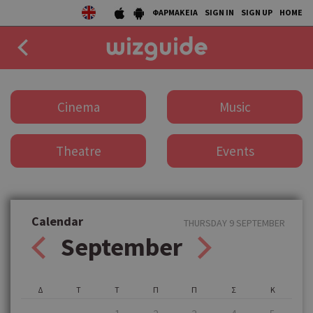
ΦΑΡΜΑΚΕΙΑ
SIGN IN
SIGN UP
HOME
EAT
Cinema
Music
DRINK
Theatre
Events
50 BEST
AGENDA
COLLECTIONS
Calendar
THURSDAY 9 SEPTEMBER
September
STORIES
NEWS
Δ
Τ
Τ
Π
Π
Σ
Κ