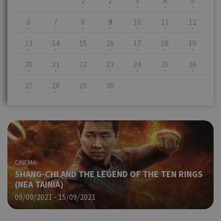
1
2
3
4
5
6
7
8
9
10
11
12
13
14
15
16
17
18
19
20
21
22
23
24
25
26
27
28
29
30
CINEMA
SHANG-CHI AND THE LEGEND OF THE TEN RINGS
(NΕΑ ΤΑΙΝΙΑ)
09/09/2021 - 15/09/2021