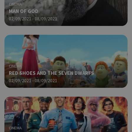
.cyprusen.wiz-
CINEMA
guide.com
Goo
MAN OF GOD
Coo
PHPSESSID
συνεδρία
PHP.net
02/09/2021 - 08/09/2021
δημ
cyprus.wiz-
guide.com
από
που
στη
Πρό
ανα
γεν
πο
χρη
CINEMA
για
RED SHOES AND THE SEVEN DWARFS
μετ
περ
02/09/2021 - 08/09/2021
λει
χρή
είν
Google Privacy Policy
τυχ
πο
δημ
τρό
οπο
είν
CINEMA
συγ