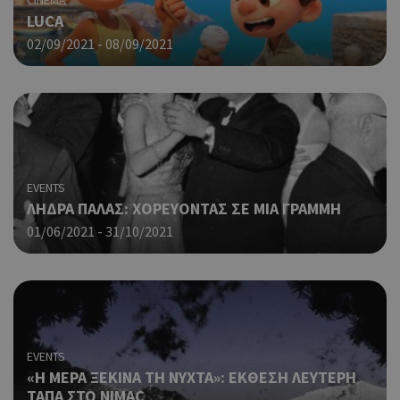
CINEMA
δημ
cyprusen.wiz-
LUCA
guide.com
από
που
02/09/2021 - 08/09/2021
στη
Πρό
ανα
γεν
πο
χρη
για
μετ
περ
EVENTS
λει
ΛΗΔΡΑ ΠΑΛΑΣ: ΧΟΡΕΥΟΝΤΑΣ ΣΕ ΜΙΑ ΓΡΑΜΜΗ
χρή
είν
01/06/2021 - 31/10/2021
τυχ
πο
δημ
τρό
οπο
είν
συγ
EVENTS
για
ιστ
«Η ΜΕΡΑ ΞΕΚΙΝΑ ΤΗ ΝΥΧΤΑ»: ΕΚΘΕΣΗ ΛΕΥΤΕΡΗ
ένα
ΤΑΠΑ ΣΤΟ NIMAC