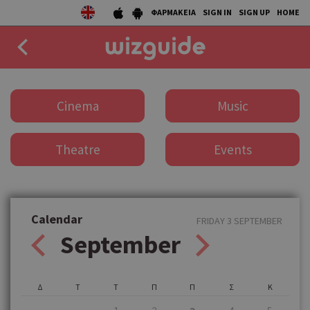
ΦΑΡΜΑΚΕΙΑ
SIGN IN
SIGN UP
HOME
EAT
Cinema
Music
DRINK
Theatre
Events
50 BEST
AGENDA
COLLECTIONS
Calendar
FRIDAY 3 SEPTEMBER
September
STORIES
NEWS
Δ
Τ
Τ
Π
Π
Σ
Κ