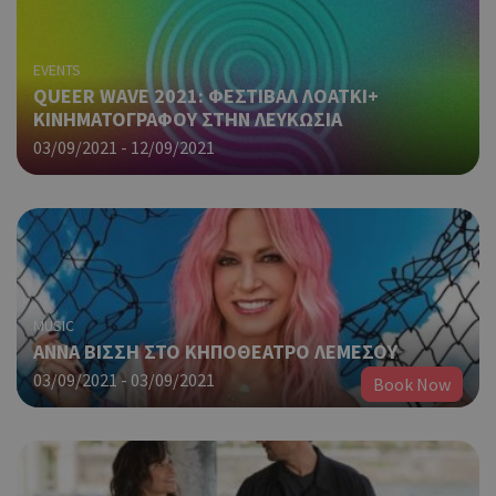
EVENTS
QUEER WAVE 2021: ΦΕΣΤΙΒΑΛ ΛΟΑΤΚΙ+
ΚΙΝΗΜΑΤΟΓΡΑΦΟΥ ΣΤΗΝ ΛΕΥΚΩΣΙΑ
03/09/2021 - 12/09/2021
MUSIC
ΑΝΝΑ ΒΙΣΣΗ ΣΤΟ ΚΗΠΟΘΕΑΤΡΟ ΛΕΜΕΣΟΥ
03/09/2021 - 03/09/2021
Book Now