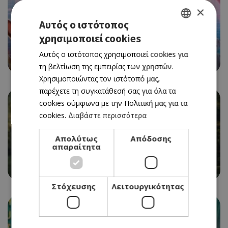
×
Αυτός ο ιστότοπος
CINEMA
χρησιμοποιεί cookies
GREEK
PAW PATROL: THE MOVIE (NΕΑ ΤΑΙΝΙΑ)
Αυτός ο ιστότοπος χρησιμοποιεί cookies για
ENGLISH
02/09/2021 - 08/09/2021
τη βελτίωση της εμπειρίας των χρηστών.
Χρησιμοποιώντας τον ιστότοπό μας,
παρέχετε τη συγκατάθεσή σας για όλα τα
cookies σύμφωνα με την Πολιτική μας για τα
cookies.
Διαβάστε περισσότερα
Απολύτως
Απόδοσης
CINEMA
απαραίτητα
OLD (NΕΑ ΤΑΙΝΙΑ)
02/09/2021 - 08/09/2021
Στόχευσης
Λειτουργικότητας