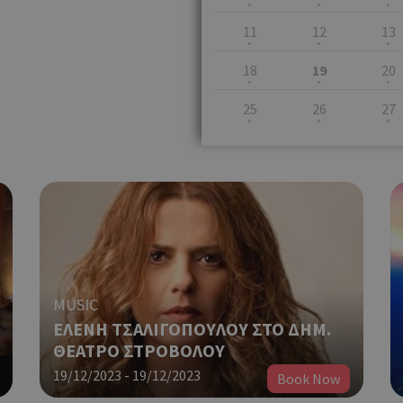
11
12
13
18
19
20
25
26
27
MUSIC
ΕΛΕΝΗ ΤΣΑΛΙΓΟΠΟΥΛΟΥ ΣΤΟ ΔΗΜ.
ΘΕΑΤΡΟ ΣΤΡΟΒΟΛΟΥ
19/12/2023 - 19/12/2023
Book Now