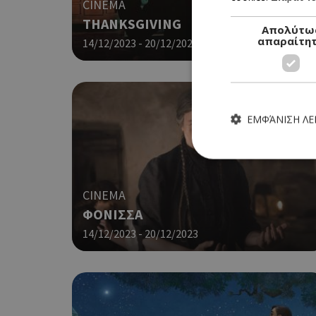
CINEMA
THANKSGIVING
Απολύτω
απαραίτη
14/12/2023 - 20/12/2023
ΕΜΦΆΝΙΣΗ Λ
CINEMA
ΦΟΝΙΣΣΑ
Τα απολύτως απαραίτητα
ιστότοπος δεν μπορεί ν
14/12/2023 - 20/12/2023
Ονοματεπώνυμο
G_ENABLED_IDPS