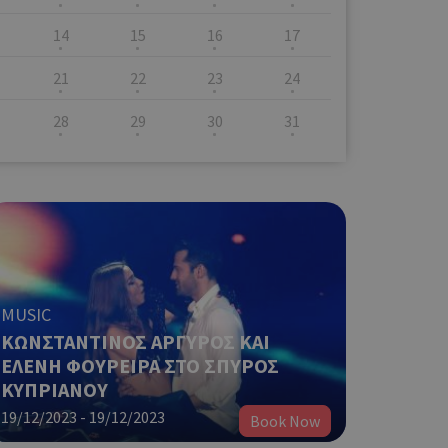
14
15
16
17
21
22
23
24
28
29
30
31
MUSIC
ΚΩΝΣΤΑΝΤΙΝΟΣ ΑΡΓΥΡΟΣ ΚΑΙ
ΕΛΕΝΗ ΦΟΥΡΕΙΡΑ ΣΤΟ ΣΠΥΡΟΣ
ΚΥΠΡΙΑΝΟΥ
19/12/2023 - 19/12/2023
Book Now