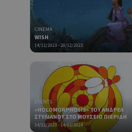
PHPSESSID
CINEMA
WISH
14/12/2023 - 20/12/2023
G_ENABLED_IDPS
takeOverCookie
EVENTS
«HOLOMORPHOSIS» ΤΟΥ ΑΝΔΡΕΑ
ShowNewVisitorP
ΣΤΥΛΙΑΝΟΥ ΣΤΟ ΜΟΥΣΕΙΟ ΠΙΕΡΙΔΗ
14/12/2023 - 14/02/2024