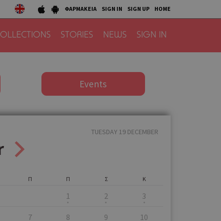
ΦΑΡΜΑΚΕΙΑ
SIGN IN
SIGN UP
HOME
OLLECTIONS
STORIES
NEWS
SIGN IN
Events
TUESDAY 19 DECEMBER
r
Π
Π
Σ
Κ
1
2
3
7
8
9
10