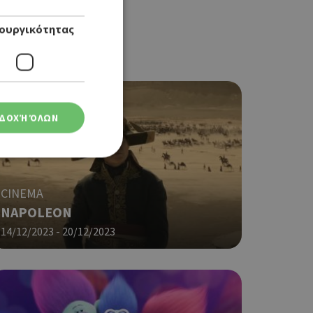
ουργικότητας
ΔΟΧΉ ΌΛΩΝ
CINEMA
NAPOLEON
ση λογαριασμού. Ο
14/12/2023 - 20/12/2023
ο Google