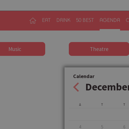
EAT
DRINK
50 BEST
AGENDA
C
Music
Theatre
Calendar
Decembe
Δ
Τ
Τ
4
5
6