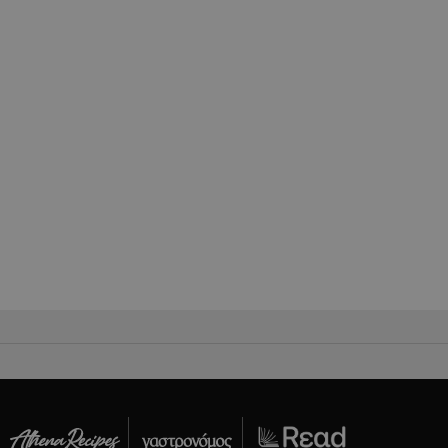
σει την
η.
φαρμογές που
ειται για ένα
που
η μεταβλητών
νήθως είναι
γείται, ο
ναι
 αλλά ένα καλό
 κατάστασης
 σελίδων.
ping δηλαδή να
ρα στον χρήστη
 όπως είναι το
αι push down
ια τη διάκριση
ό είναι
κειμένου να
με τη χρήση του