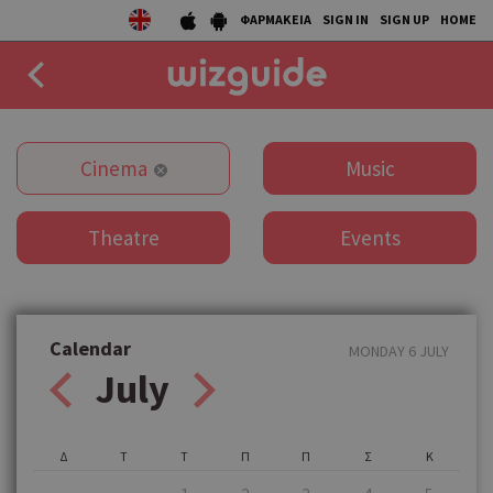
ΦΑΡΜΑΚΕΙΑ
SIGN IN
SIGN UP
HOME
EAT
Cinema
Music
DRINK
Theatre
Events
50 BEST
AGENDA
COLLECTIONS
Calendar
MONDAY 6 JULY
July
STORIES
NEWS
Δ
Τ
Τ
Π
Π
Σ
Κ