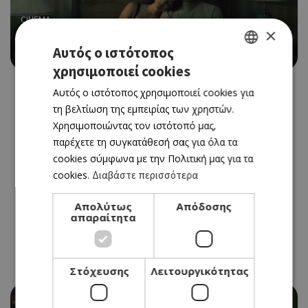
CINEMA
×
OBSESSION
Αυτός ο ιστότοπος
02/07/2026 - 08/07/2026
χρησιμοποιεί cookies
GREEK
Αυτός ο ιστότοπος χρησιμοποιεί cookies για
ENGLISH
τη βελτίωση της εμπειρίας των χρηστών.
Χρησιμοποιώντας τον ιστότοπό μας,
παρέχετε τη συγκατάθεσή σας για όλα τα
cookies σύμφωνα με την Πολιτική μας για τα
cookies.
Διαβάστε περισσότερα
Απολύτως
Απόδοσης
απαραίτητα
Στόχευσης
Λειτουργικότητας