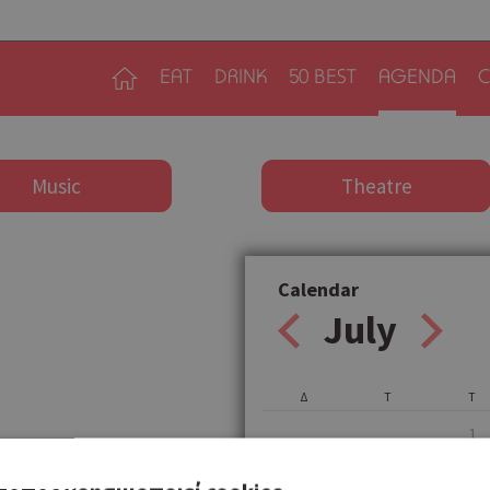
EAT
DRINK
50 BEST
AGENDA
C
Music
Theatre
Calendar
July
Δ
Τ
Τ
1
6
7
8