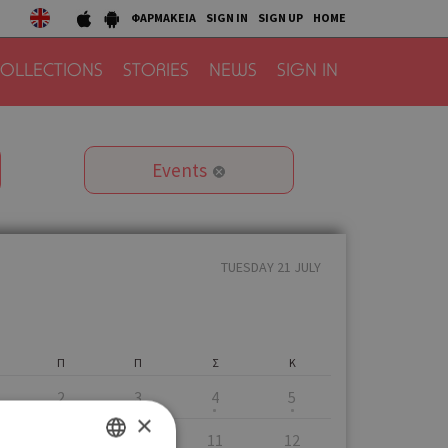
ΦΑΡΜΑΚΕΙΑ
SIGN IN
SIGN UP
HOME
OLLECTIONS
STORIES
NEWS
SIGN IN
Events
TUESDAY 21 JULY
Π
Π
Σ
Κ
2
3
4
5
×
9
10
11
12