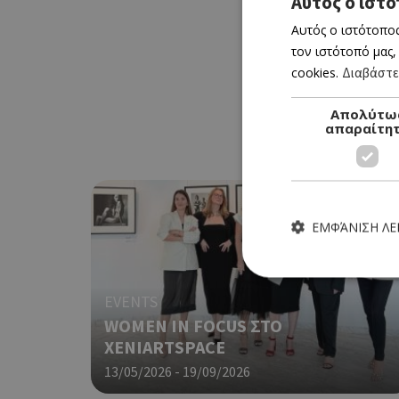
Αυτός ο ιστό
Αυτός ο ιστότοπος
τον ιστότοπό μας,
cookies.
Διαβάστε
Απολύτω
απαραίτη
ΕΜΦΆΝΙΣΗ Λ
EVENTS
WOMEN IN FOCUS ΣΤΟ
XENIARTSPACE
Τα απολύτως απαραίτητα
ιστότοπος δεν μπορεί ν
13/05/2026 - 19/09/2026
Ονοματεπώνυμο