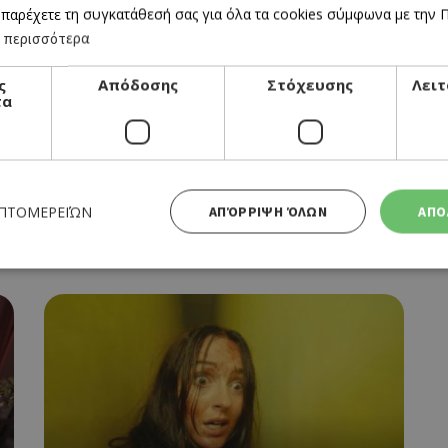
 παρέχετε τη συγκατάθεσή σας για όλα τα cookies σύμφωνα με την Πο
 περισσότερα
ς
Απόδοσης
Στόχευσης
Λειτ
τα
CINEMA
OBSESSION
ΕΠΤΟΜΕΡΕΙΏΝ
ΑΠΌΡΡΙΨΗ ΌΛΩΝ
ΑΠΟ
09/07/2026 - 15/07/2026
Απολύτως απαραίτητα
Απόδοσης
Στόχευσης
Λειτουργικότητας
 cookies επιτρέπουν βασικές λειτουργίες του ιστότοπου, όπως τη σύνδεση χρήστη και τη διαχείρι
α χρησιμοποιηθεί σωστά χωρίς τα απολύτως απαραίτητα cookies.
Προμηθευτής
Λήξη
Περιγραφή
Πεδίο
/
Χρησιμοποιήθηκε για σύνδεση στ
συνεδρία
Google LLC