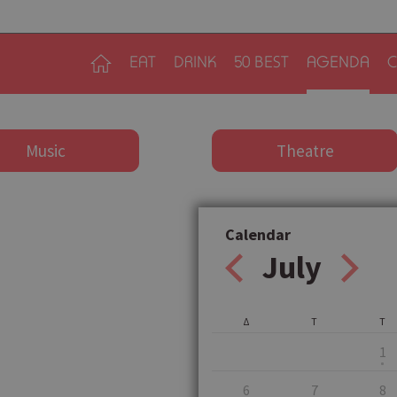
EAT
DRINK
50 BEST
AGENDA
C
Music
Theatre
Calendar
July
Δ
Τ
Τ
1
6
7
8