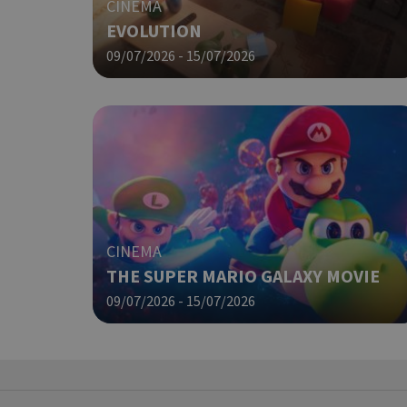
CINEMA
EVOLUTION
PHPSESSID
09/07/2026 - 15/07/2026
G_ENABLED_IDPS
CINEMA
THE SUPER MARIO GALAXY MOVIE
takeOverCookie
09/07/2026 - 15/07/2026
ShowNewVisitorP