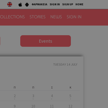
ΦΑΡΜΑΚΕΙΑ
SIGN IN
SIGN UP
HOME
OLLECTIONS
STORIES
NEWS
SIGN IN
Events
TUESDAY 14 JULY
Π
Π
Σ
Κ
2
3
4
5
9
10
11
12