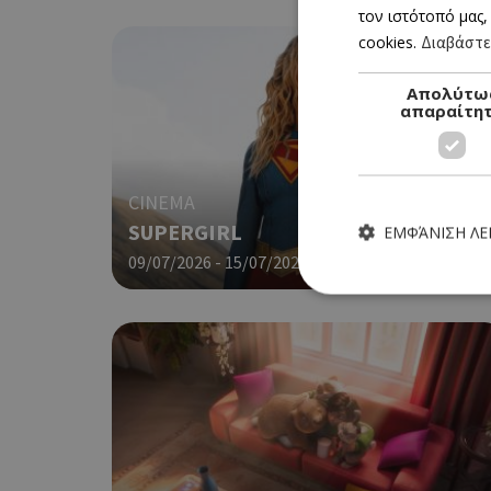
τον ιστότοπό μας,
cookies.
Διαβάστε
Απολύτω
απαραίτη
CINEMA
SUPERGIRL
ΕΜΦΆΝΙΣΗ Λ
09/07/2026 - 15/07/2026
Τα απολύτως απαραίτητα
ιστότοπος δεν μπορεί ν
Ονοματεπώνυμο
G_ENABLED_IDPS