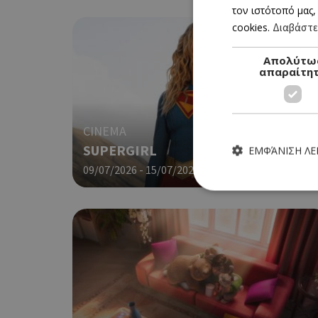
τον ιστότοπό μας,
cookies.
Διαβάστε
Απολύτω
απαραίτη
CINEMA
SUPERGIRL
ΕΜΦΆΝΙΣΗ Λ
09/07/2026 - 15/07/2026
Τα απολύτως απαραίτητα
ιστότοπος δεν μπορεί ν
Ονοματεπώνυμο
G_ENABLED_IDPS