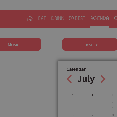
EAT
DRINK
50 BEST
AGENDA
C
Music
Theatre
Calendar
July
Δ
Τ
Τ
1
6
7
8