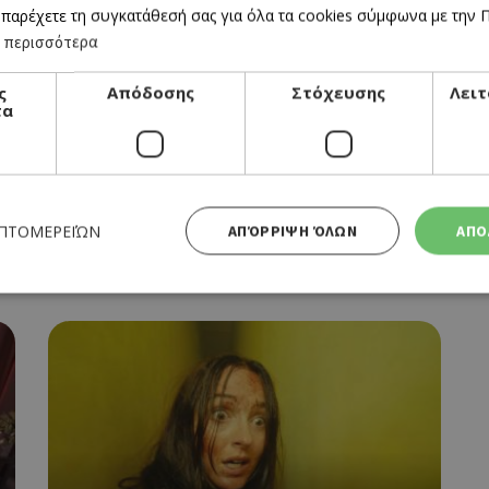
 παρέχετε τη συγκατάθεσή σας για όλα τα cookies σύμφωνα με την Πο
 περισσότερα
ς
Απόδοσης
Στόχευσης
Λειτ
τα
CINEMA
OBSESSION
ΕΠΤΟΜΕΡΕΙΏΝ
ΑΠΌΡΡΙΨΗ ΌΛΩΝ
ΑΠΟ
09/07/2026 - 15/07/2026
Απολύτως απαραίτητα
Απόδοσης
Στόχευσης
Λειτουργικότητας
 cookies επιτρέπουν βασικές λειτουργίες του ιστότοπου, όπως τη σύνδεση χρήστη και τη διαχείρι
α χρησιμοποιηθεί σωστά χωρίς τα απολύτως απαραίτητα cookies.
Προμηθευτής
Λήξη
Περιγραφή
Πεδίο
/
Χρησιμοποιήθηκε για σύνδεση στ
συνεδρία
Google LLC