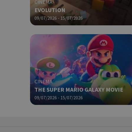
CINEMA
EVOLUTION
PHPSESSID
09/07/2026 - 15/07/2026
G_ENABLED_IDPS
CINEMA
THE SUPER MARIO GALAXY MOVIE
takeOverCookie
09/07/2026 - 15/07/2026
ShowNewVisitorP