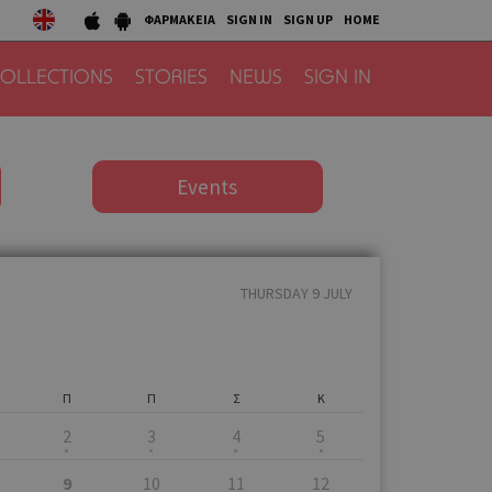
ΦΑΡΜΑΚΕΙΑ
SIGN IN
SIGN UP
HOME
OLLECTIONS
STORIES
NEWS
SIGN IN
Events
THURSDAY 9 JULY
Π
Π
Σ
Κ
2
3
4
5
9
10
11
12