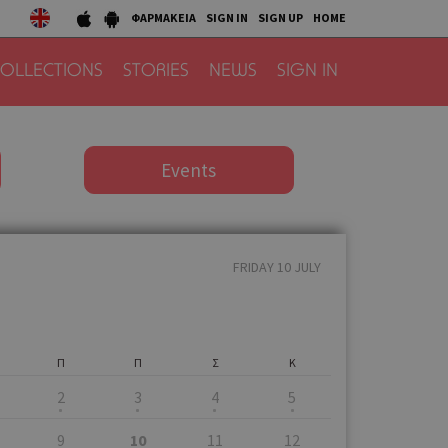
ΦΑΡΜΑΚΕΙΑ
SIGN IN
SIGN UP
HOME
OLLECTIONS
STORIES
NEWS
SIGN IN
Events
FRIDAY 10 JULY
Π
Π
Σ
Κ
2
3
4
5
9
10
11
12