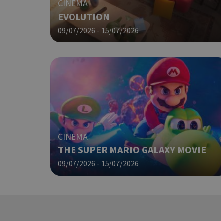
CINEMA
EVOLUTION
PHPSESSID
09/07/2026 - 15/07/2026
G_ENABLED_IDPS
CINEMA
THE SUPER MARIO GALAXY MOVIE
takeOverCookie
09/07/2026 - 15/07/2026
ShowNewVisitorP