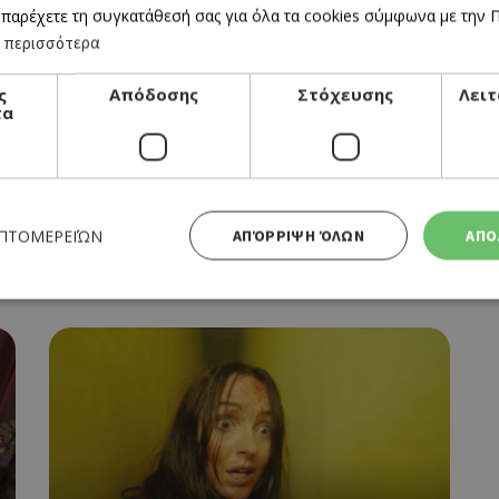
 παρέχετε τη συγκατάθεσή σας για όλα τα cookies σύμφωνα με την Πο
 περισσότερα
ς
Απόδοσης
Στόχευσης
Λειτ
τα
CINEMA
OBSESSION
ΕΠΤΟΜΕΡΕΙΏΝ
ΑΠΌΡΡΙΨΗ ΌΛΩΝ
ΑΠΟ
09/07/2026 - 15/07/2026
Απολύτως απαραίτητα
Απόδοσης
Στόχευσης
Λειτουργικότητας
 cookies επιτρέπουν βασικές λειτουργίες του ιστότοπου, όπως τη σύνδεση χρήστη και τη διαχείρι
α χρησιμοποιηθεί σωστά χωρίς τα απολύτως απαραίτητα cookies.
Προμηθευτής
Λήξη
Περιγραφή
Πεδίο
/
Χρησιμοποιήθηκε για σύνδεση στ
συνεδρία
Google LLC