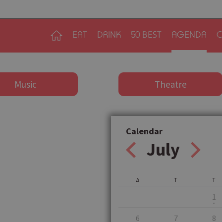
EAT
DRINK
50 BEST
AGENDA
C
Music
Theatre
Calendar
July
Δ
Τ
Τ
1
6
7
8