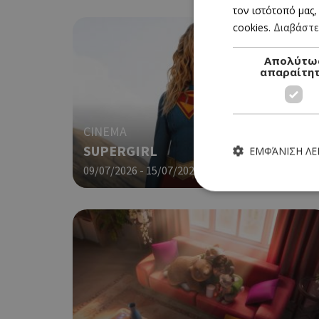
τον ιστότοπό μας,
cookies.
Διαβάστε
Απολύτω
απαραίτη
CINEMA
SUPERGIRL
ΕΜΦΆΝΙΣΗ Λ
09/07/2026 - 15/07/2026
Τα απολύτως απαραίτητα
ιστότοπος δεν μπορεί ν
Ονοματεπώνυμο
G_ENABLED_IDPS