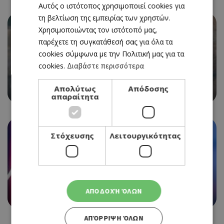
Αυτός ο ιστότοπος χρησιμοποιεί cookies για
ENGLISH
τη βελτίωση της εμπειρίας των χρηστών.
Χρησιμοποιώντας τον ιστότοπό μας,
παρέχετε τη συγκατάθεσή σας για όλα τα
cookies σύμφωνα με την Πολιτική μας για τα
cookies.
Διαβάστε περισσότερα
CINEMA
SPIDER-MAN: BRAND NEW DAY (ΝΕΑ ΤΑΙΝΙΑ)
Απολύτως
Απόδοσης
30/07/2026 - 05/08/2026
απαραίτητα
Στόχευσης
Λειτουργικότητας
CINEMA
HER PRIVATE HELL
ΑΠΟΔΟΧΉ ΌΛΩΝ
30/07/2026 - 05/08/2026
ΑΠΌΡΡΙΨΗ ΌΛΩΝ