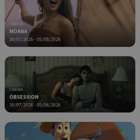
που
στη
Πρό
ανα
CINEMA
γεν
MOANA
πο
χρη
30/07/2026 - 05/08/2026
για
μετ
περ
λει
χρή
είν
Google Privacy Policy
τυχ
πο
δημ
CINEMA
τρό
OBSESSION
οπο
είν
30/07/2026 - 05/08/2026
συγ
για
ιστ
ένα
παρ
η δ