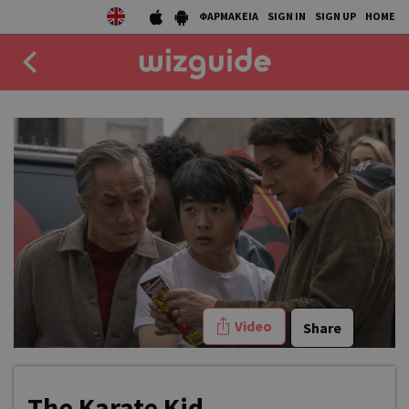
ΦΑΡΜΑΚΕΙΑ
SIGN IN
SIGN UP
HOME
EAT
DRINK
50 BEST
AGENDA
COLLECTIONS
Video
STORIES
Share
NEWS
The Karate Kid