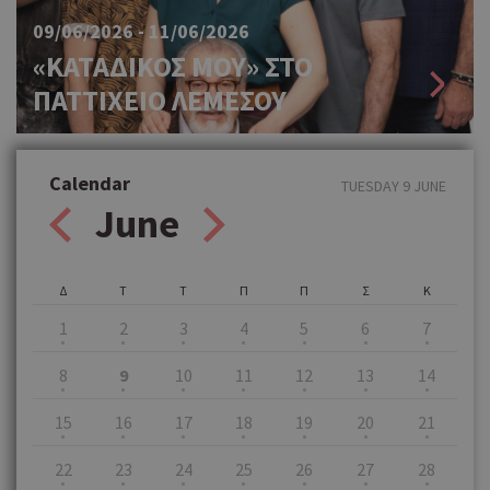
09/06/2026 - 11/06/2026
«ΚΑΤΑΔΙΚΟΣ ΜΟΥ» ΣΤΟ
ΠΑΤΤΙΧΕΙΟ ΛΕΜΕΣΟΥ
Calendar
TUESDAY 9 JUNE
June
Δ
Τ
Τ
Π
Π
Σ
Κ
1
2
3
4
5
6
7
8
9
10
11
12
13
14
15
16
17
18
19
20
21
22
23
24
25
26
27
28