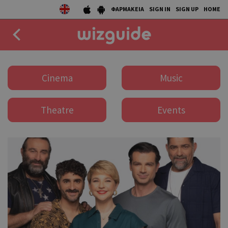
ΦΑΡΜΑΚΕΙΑ
SIGN IN
SIGN UP
HOME
EAT
Cinema
Music
DRINK
Theatre
Events
50 BEST
AGENDA
COLLECTIONS
STORIES
NEWS