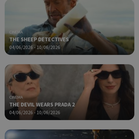
δημ
cyprus.wiz-
guide.com
από
που
στη
Πρό
ανα
CINEMA
γεν
THE SHEEP DETECTIVES
πο
04/06/2026 - 10/06/2026
χρη
για
μετ
περ
λει
χρή
είν
Google Privacy Policy
τυχ
πο
CINEMA
δημ
τρό
THE DEVIL WEARS PRADA 2
οπο
04/06/2026 - 10/06/2026
είν
συγ
για
ιστ
ένα