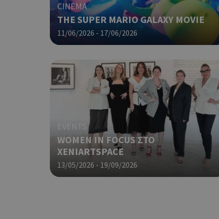
CINEMA
THE SUPER MARIO GALAXY MOVIE
11/06/2026 - 17/06/2026
takeOverCookie
__cf_bm
EVENTS
WOMEN IN FOCUS ΣΤΟ
XENIARTSPACE
13/05/2026 - 19/09/2026
ShowSubLoginCoo