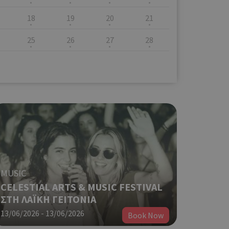
18
19
20
21
25
26
27
28
MUSIC
CELESTIAL ARTS & MUSIC FESTIVAL
ΣΤΗ ΛΑΪΚΗ ΓΕΙΤΟΝΙΑ
13/06/2026 - 13/06/2026
Book Now