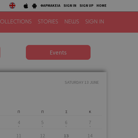
ΦΑΡΜΑΚΕΙΑ
SIGN IN
SIGN UP
HOME
OLLECTIONS
STORIES
NEWS
SIGN IN
Events
SATURDAY 13 JUNE
Π
Π
Σ
Κ
4
5
6
7
11
12
13
14