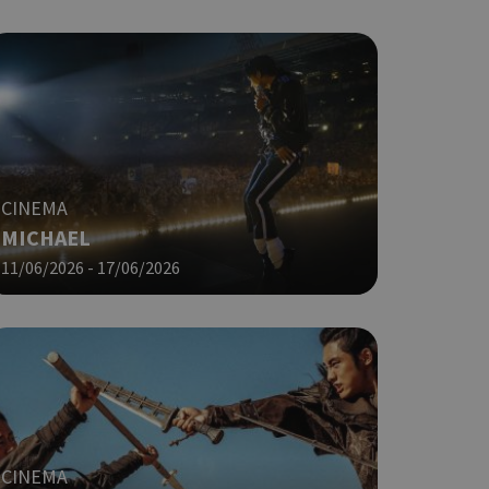
 αλλά ένα καλό
 κατάστασης
 σελίδων.
ο Google
ping δηλαδή να
ρα στον χρήστη
 όπως είναι το
CINEMA
αι push down
MICHAEL
ping δηλαδή να
11/06/2026 - 17/06/2026
ρα στον χρήστη
 όπως είναι το
αι push down
σει την
η.
φαρμογές που
ειται για ένα
που
CINEMA