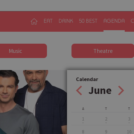
EAT
DRINK
50 BEST
AGENDA
C
Music
Theatre
Calendar
June
Δ
Τ
Τ
1
2
3
8
9
10