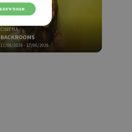
ΔΟΧΉ ΌΛΩΝ
CINEMA
BACKROOMS
11/06/2026 - 17/06/2026
ση λογαριασμού. Ο
ο Google
φαρμογές που
ειται για ένα
που
η μεταβλητών
νήθως είναι
γείται, ο
ναι