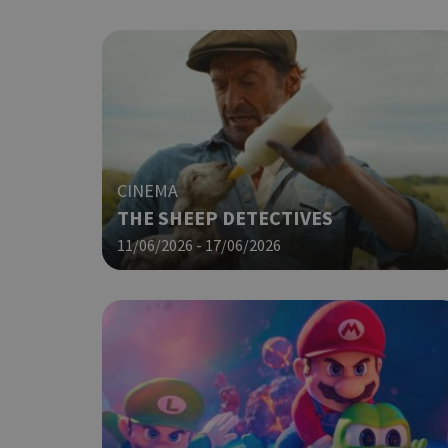
G_ENABLED_IDPS
takeOverCookie
CINEMA
THE SHEEP DETECTIVES
ShowNewVisitorP
11/06/2026 - 17/06/2026
LangCookie
PHPSESSID