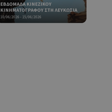
η μεταβλητών
ΕΒΔΟΜΑΔΑ ΚΙΝΕΖΙΚΟΥ
νήθως είναι
ΚΙΝΗΜΑΤΟΓΡΑΦΟΥ ΣΤΗ ΛΕΥΚΩΣΙΑ
γείται, ο
ναι
10/06/2026 - 15/06/2026
 αλλά ένα καλό
 κατάστασης
 σελίδων.
ping δηλαδή να
ρα στον χρήστη
 όπως είναι το
αι push down
ια τη διάκριση
ό είναι
κειμένου να
με τη χρήση του
ping δηλαδή να
ρα στον χρήστη
 όπως είναι το
αι push down