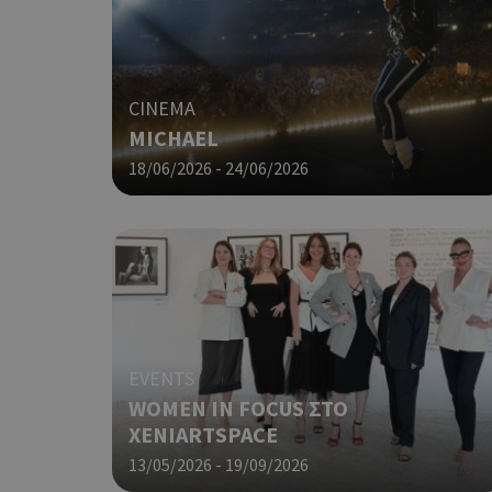
PHPSESSID
CINEMA
MICHAEL
18/06/2026 - 24/06/2026
G_ENABLED_IDPS
takeOverCookie
EVENTS
WOMEN IN FOCUS ΣΤΟ
ShowNewVisitorP
XENIARTSPACE
13/05/2026 - 19/09/2026