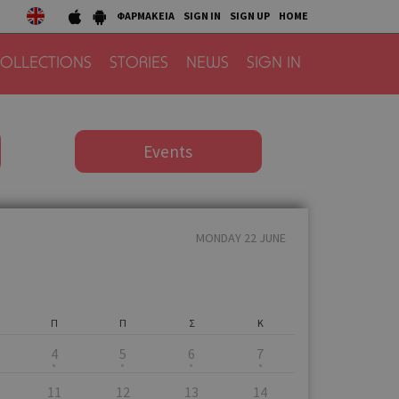
ΦΑΡΜΑΚΕΙΑ
SIGN IN
SIGN UP
HOME
OLLECTIONS
STORIES
NEWS
SIGN IN
Events
MONDAY 22 JUNE
Π
Π
Σ
Κ
4
5
6
7
11
12
13
14