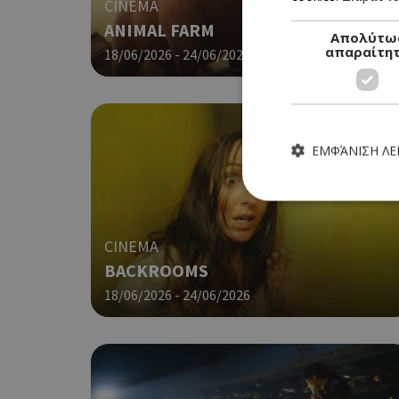
CINEMA
ANIMAL FARM
Απολύτω
απαραίτη
18/06/2026 - 24/06/2026
ΕΜΦΆΝΙΣΗ Λ
CINEMA
BACKROOMS
Τα απολύτως απαραίτητα
ιστότοπος δεν μπορεί ν
18/06/2026 - 24/06/2026
Ονοματεπώνυμο
G_ENABLED_IDPS