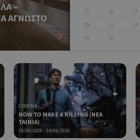
ΛΑ –
15
16
17
ΝΑ ΑΓΝΩΣΤΟ
22
23
24
29
30
CINEMA
HOW TO MAKE A KILLING (ΝΕΑ
ΤΑΙΝΙΑ)
18/06/2026 - 24/06/2026