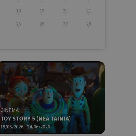
18
19
20
21
25
26
27
28
CINEMA
TOY STORY 5 (NΕΑ ΤΑΙΝΙΑ)
18/06/2026 - 24/06/2026