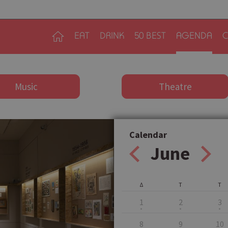
EAT
DRINK
50 BEST
AGENDA
C
Music
Theatre
Calendar
June
Δ
Τ
Τ
1
2
3
8
9
10