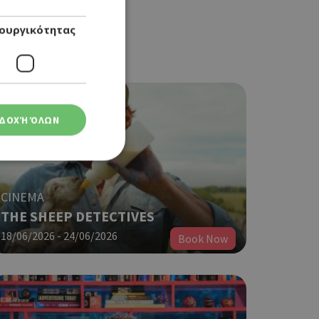
ουργικότητας
ΔΟΧΉ ΌΛΩΝ
CINEMA
THE SHEEP DETECTIVES
ση λογαριασμού. Ο
18/06/2026 - 24/06/2026
Book Now
ο Google