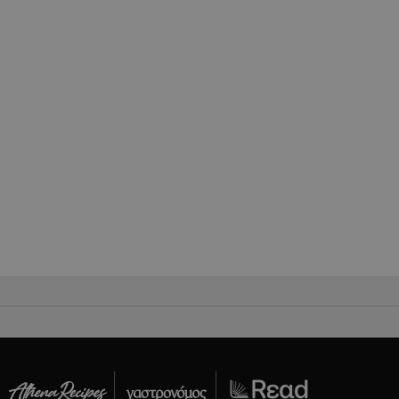
σει την
η.
φαρμογές που
ειται για ένα
που
η μεταβλητών
νήθως είναι
γείται, ο
ναι
 αλλά ένα καλό
 κατάστασης
 σελίδων.
ping δηλαδή να
ρα στον χρήστη
 όπως είναι το
αι push down
ια τη διάκριση
ό είναι
κειμένου να
με τη χρήση του