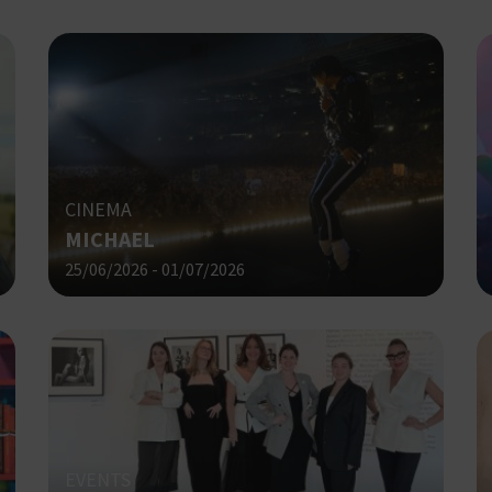
Χρησιμοποιήθηκε για σύνδεση στ
συνεδρία
Google LLC
.cyprus.wiz-
guide.com
Χρησιμοποιείται για σκοπούς Cap
cyprus.wiz-
1 μέρα
guide.com
εμφανίζει μόνο μια φορά την ημέ
διάφορες διαφημιστικές ενέργειες
take over banner και τα push up κ
banners.
CINEMA
Χρησιμοποιείται για σκοπούς Cap
opup
cyprus.wiz-
10 χρόνια
MICHAEL
guide.com
εμφανίζει μόνο μια φορά την ημέ
διάφορες διαφημιστικές ενέργειες
25/06/2026 - 01/07/2026
take over banner και τα push up κ
banners.
Χρησιμοποιείται για να προσδιορί
cyprusen.wiz-
1 εβδομάδα 3
guide.com
μέρες
επιλεγμένη γλώσσα του επισκέπτ
Cookie που δημιουργείται από ε
συνεδρία
PHP.net
βασίζονται στη γλώσσα PHP. Πρόκ
cyprusen.wiz-
guide.com
αναγνωριστικό γενικού σκοπού 
χρησιμοποιείται για τη διατήρησ
περιόδου λειτουργίας χρήστη. Συ
EVENTS
ένας τυχαίος αριθμός που δημιουρ