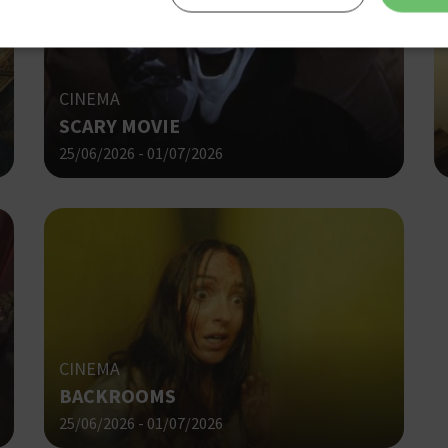
Απολύτως απαραίτητα
Απόδοσης
Στόχευσης
Λειτουργικότητας
CINEMA
SCARY MOVIE
 cookies επιτρέπουν βασικές λειτουργίες του ιστότοπου, όπως τη σύνδεση χρήστη και τη διαχείρι
α χρησιμοποιηθεί σωστά χωρίς τα απολύτως απαραίτητα cookies.
25/06/2026 - 01/07/2026
Προμηθευτής
Λήξη
Περιγραφή
Πεδίο
/
Χρησιμοποιήθηκε για σύνδεση στ
συνεδρία
Google LLC
.cyprusen.wiz-
guide.com
Cookie που δημιουργείται από ε
συνεδρία
PHP.net
βασίζονται στη γλώσσα PHP. Πρόκ
cyprus.wiz-
guide.com
αναγνωριστικό γενικού σκοπού 
χρησιμοποιείται για τη διατήρησ
περιόδου λειτουργίας χρήστη. Συ
CINEMA
ένας τυχαίος αριθμός που δημιουρ
BACKROOMS
τρόπος με τον οποίο μπορεί να εί
συγκεκριμένος για τον ιστότοπο,
25/06/2026 - 01/07/2026
παράδειγμα είναι η διατήρηση της
Google Privacy Policy
σύνδεσης για έναν χρήστη μεταξύ