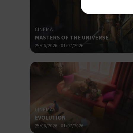
CINEMA
MASTERS OF THE UNIVERSE
Τα απολύτως απαραίτητα
ιστότοπος δεν μπορεί ν
25/06/2026 - 01/07/2026
Ονοματεπώνυμο
G_ENABLED_IDPS
PHPSESSID
CINEMA
EVOLUTION
25/06/2026 - 01/07/2026