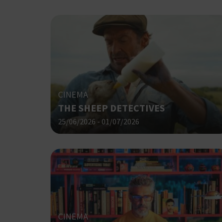
G_ENABLED_IDPS
takeOverCookie
CINEMA
ShowNewVisitorP
THE SHEEP DETECTIVES
25/06/2026 - 01/07/2026
LangCookie
PHPSESSID
CINEMA