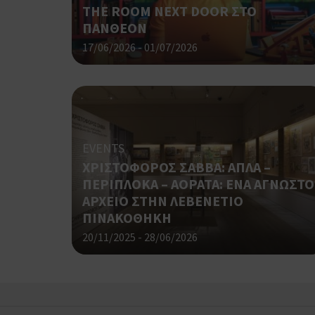
THE ROOM NEXT DOOR ΣΤΟ
ΠΑΝΘΕΟΝ
17/06/2026 - 01/07/2026
takeOverCookie
EVENTS
__cf_bm
ΧΡΙΣΤΟΦΟΡΟΣ ΣΑΒΒΑ: ΑΠΛΑ –
ΠΕΡΙΠΛΟΚΑ – ΑΟΡΑΤΑ: ΕΝΑ ΑΓΝΩΣΤΟ
ΑΡΧΕΙΟ ΣΤΗΝ ΛΕΒΕΝΕΤΙΟ
ΠΙΝΑΚΟΘΗΚΗ
ShowSubLoginCoo
20/11/2025 - 28/06/2026
ShowWizLogin