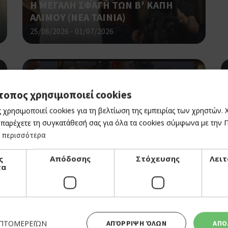
Η ΜΕΓΑΛΗ ΣΦΑΓΗ ΤΩΝ Β' ΚΑΠΗ
ΑΛΙΜΟΥ (NΕΑ ΤΑΙΝΙΑ)
25/06/2026 - 01/07/2026
τοπος χρησιμοποιεί cookies
 χρησιμοποιεί cookies για τη βελτίωση της εμπειρίας των χρηστών.
 παρέχετε τη συγκατάθεσή σας για όλα τα cookies σύμφωνα με την Πο
 περισσότερα
CINEMA
TOY STORY 5
ς
Απόδοσης
Στόχευσης
Λειτ
τα
25/06/2026 - 01/07/2026
ΕΠΤΟΜΕΡΕΙΏΝ
ΑΠΌΡΡΙΨΗ ΌΛΩΝ
ΑΠΟ