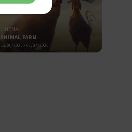
CINEMA
ANIMAL FARM
ση λογαριασμού. Ο
25/06/2026 - 01/07/2026
ο Google
φαρμογές που
ειται για ένα
που
η μεταβλητών
νήθως είναι
γείται, ο
ναι
 αλλά ένα καλό
 κατάστασης
 σελίδων.