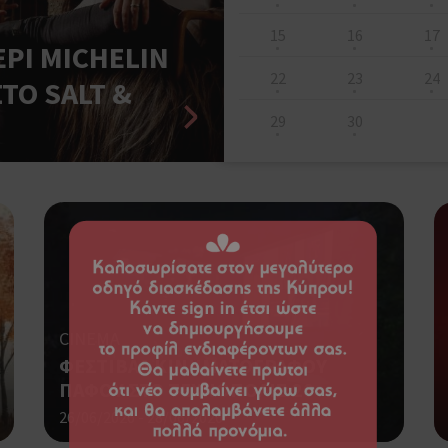
15
16
17
ΡΙ MICHELIN
22
23
24
ΤΟ SALT &
29
30
CINEMA
ΦΕΣΤΙΒΑΛ ΚΙΝΗΜΑΤΟΓΡΑΦΟΥ
ΠΑΦΟΥ ΣΤΟ ΤΕΧΝΟΠΟΛΙΣ 20
26/06/2026 - 28/06/2026