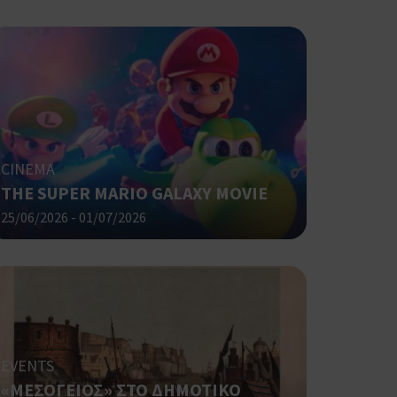
ο Google
ping δηλαδή να
ρα στον χρήστη
 όπως είναι το
αι push down
CINEMA
ping δηλαδή να
THE SUPER MARIO GALAXY MOVIE
ρα στον χρήστη
 όπως είναι το
25/06/2026 - 01/07/2026
αι push down
σει την
η.
φαρμογές που
ειται για ένα
που
η μεταβλητών
EVENTS
νήθως είναι
«ΜΕΣΟΓΕΙΟΣ» ΣΤΟ ΔΗΜΟΤΙΚΟ
γείται, ο