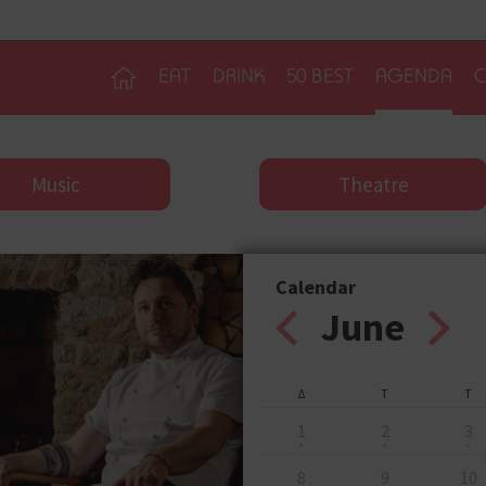
EAT
DRINK
50 BEST
AGENDA
C
Music
Theatre
Calendar
June
Δ
Τ
Τ
1
2
3
8
9
10