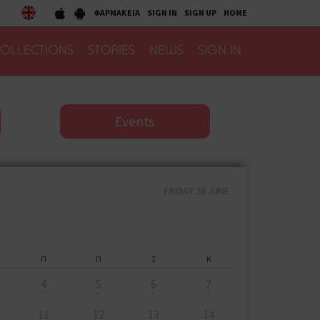
ΦΑΡΜΑΚΕΙΑ
SIGN IN
SIGN UP
HOME
OLLECTIONS
STORIES
NEWS
SIGN IN
Events
FRIDAY 26 JUNE
Π
Π
Σ
Κ
4
5
6
7
11
12
13
14