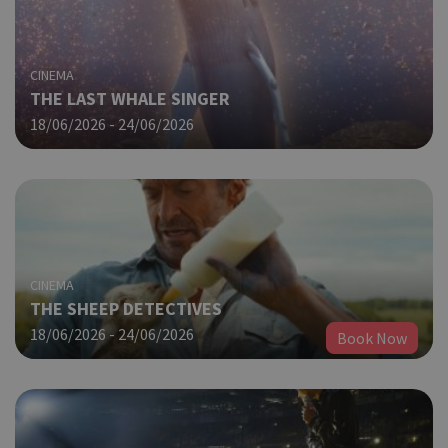
πο
χρη
για
μετ
περ
CINEMA
λει
THE LAST WHALE SINGER
χρή
18/06/2026 - 24/06/2026
είν
Google Privacy Policy
τυχ
πο
δημ
τρό
οπο
είν
συγ
για
CINEMA
ιστ
THE SHEEP DETECTIVES
ένα
παρ
18/06/2026 - 24/06/2026
Book Now
η δ
κατ
σύν
ένα
μετ
G_ENABLED_IDPS
συνεδρία