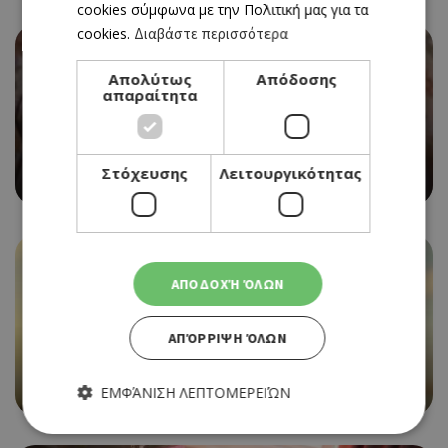
cookies σύμφωνα με την Πολιτική μας για τα
cookies.
Διαβάστε περισσότερα
Απολύτως
Απόδοσης
απαραίτητα
CINEMA
SCARY MOVIE
Στόχευσης
Λειτουργικότητας
18/06/2026 - 24/06/2026
ΑΠΟΔΟΧΉ ΌΛΩΝ
ΑΠΌΡΡΙΨΗ ΌΛΩΝ
CINEMA
ANIMAL FARM
18/06/2026 - 24/06/2026
ΕΜΦΆΝΙΣΗ ΛΕΠΤΟΜΕΡΕΙΏΝ