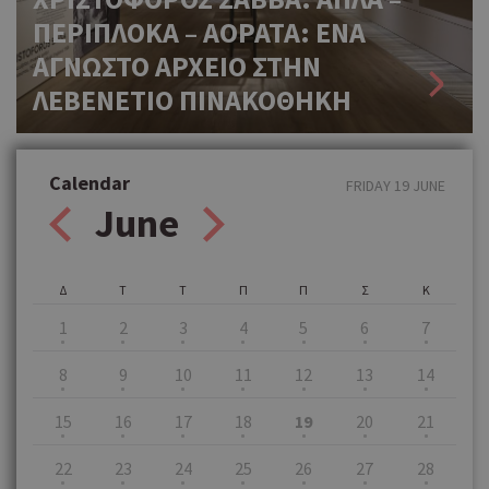
ΠΕΡΙΠΛΟΚΑ – ΑΟΡΑΤΑ: ΕΝΑ
ΑΓΝΩΣΤΟ ΑΡΧΕΙΟ ΣΤΗΝ
ΛΕΒΕΝΕΤΙΟ ΠΙΝΑΚΟΘΗΚΗ
Calendar
FRIDAY 19 JUNE
June
Δ
Τ
Τ
Π
Π
Σ
Κ
1
2
3
4
5
6
7
8
9
10
11
12
13
14
15
16
17
18
19
20
21
22
23
24
25
26
27
28