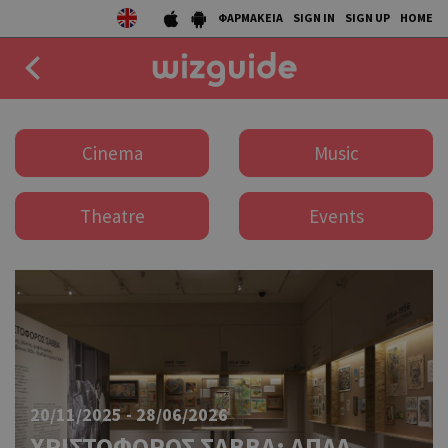
ΦΑΡΜΑΚΕΙΑ
SIGN IN
SIGN UP
HOME
EAT
Cinema
Music
DRINK
Theatre
Events
50 BEST
AGENDA
COLLECTIONS
STORIES
NEWS
20/11/2025 - 28/06/2026
ΧΡΙΣΤΟΦΟΡΟΣ ΣΑΒΒΑ: ΑΠΛΑ –