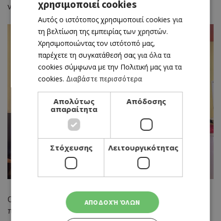
χρησιμοποιεί cookies
GREEK
νάιλον θήκες και περιμένουν την επόμενη σεζόν.
Αυτός ο ιστότοπος χρησιμοποιεί cookies για
ENGLISH
τη βελτίωση της εμπειρίας των χρηστών.
Χρησιμοποιώντας τον ιστότοπό μας,
παρέχετε τη συγκατάθεσή σας για όλα τα
cookies σύμφωνα με την Πολιτική μας για τα
cookies.
Διαβάστε περισσότερα
Απολύτως
Απόδοσης
απαραίτητα
Στόχευσης
Λειτουργικότητας
Οι τιμές ενοικίασης κυμαίνονται από €20 έως €25 για
ΑΠΟΔΟΧΉ ΌΛΩΝ
παιδικές στολές και από €30 έως €50 για ενήλικες.