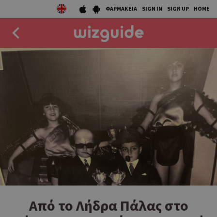
ΦΑΡΜΑΚΕΙΑ
SIGN IN
SIGN UP
HOME
EAT
DRINK
50 BEST
AGENDA
COLLECTIONS
STORIES
NEWS
Από το Λήδρα Πάλας στο