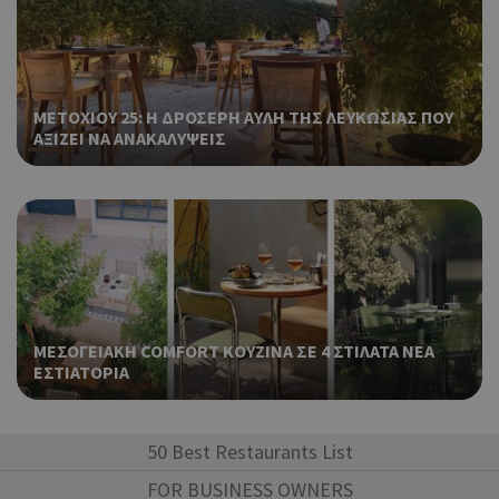
Πρό
ανα
γεν
πο
χρη
για
ΜΕΤΟΧΙΟΥ 25: Η ΔΡΟΣΕΡΗ ΑΥΛΗ ΤΗΣ ΛΕΥΚΩΣΙΑΣ ΠΟΥ
μετ
ΑΞΙΖΕΙ ΝΑ ΑΝΑΚΑΛΥΨΕΙΣ
περ
λει
χρή
είν
τυχ
πο
δημ
τρό
οπο
είν
ΜΕΣΟΓΕΙΑΚΗ COMFORT ΚΟΥΖΙΝΑ ΣΕ 4 ΣΤΙΛΑΤΑ ΝΕΑ
συγ
ΕΣΤΙΑΤΟΡΙΑ
για
ιστ
ένα
παρ
50 Best Restaurants List
η δ
κατ
FOR BUSINESS OWNERS
σύν